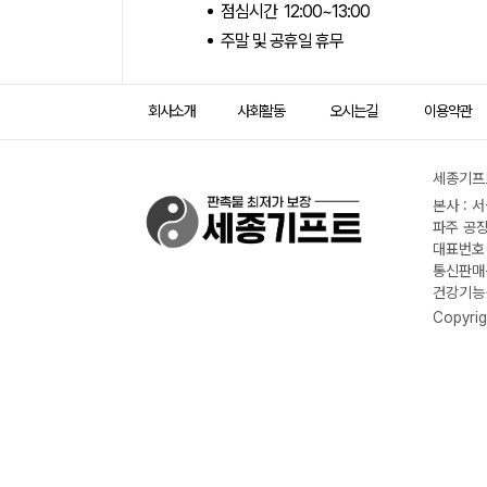
점심시간 12:00~13:00
주말 및 공휴일 휴무
회사소개
사회활동
오시는길
이용약관
세종기프트
본사 : 
파주 공장
대표번호 :
통신판매신
건강기능식
Copyrig