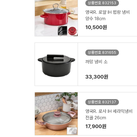
상품번호 832153
영국R. 로얄 IH 법랑 냄비
양수 18cm
10,500원
상품번호 831655
까망 냄비 소
33,300원
상품번호 832137
영국R. 로사 IH 세라믹냄비
전골 26cm
17,900원