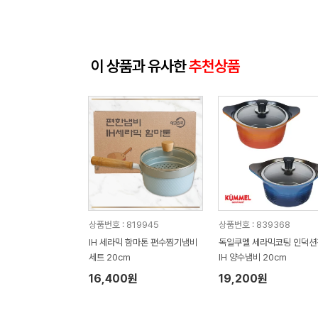
이 상품과 유사한
추천상품
상품번호 : 819945
상품번호 : 839368
IH 세라믹 함마톤 편수찜기냄비
독일쿠멜 세라믹코팅 인덕션
세트 20cm
IH 양수냄비 20cm
16,400원
19,200원