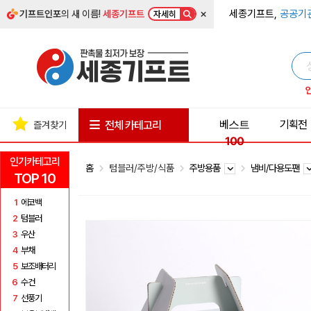
×
세종기프트,
공공기
기프트인포
의 새 이름!
세종기프트
자세히
베스트
기획전
전체 카테고리
즐겨찾기
100
인기카테고리
홈
텀블러/주방/식품
주방용품
냄비/다용도팬
TOP 10
1
에코백
2
텀블러
3
우산
4
부채
5
보조배터리
6
수건
7
선풍기