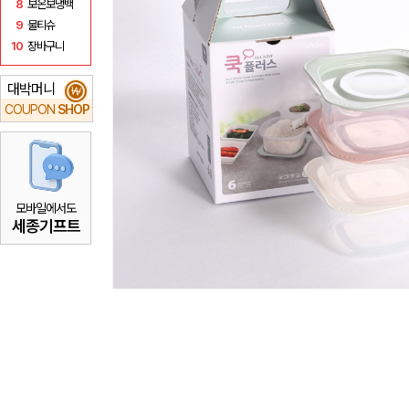
8
보온보냉백
9
물티슈
10
장바구니
대박머니
₩
COUPON
SHOP
모바일에서도
세종기프트