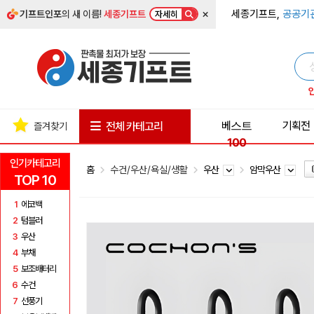
×
세종기프트,
공공기
기프트인포
의 새 이름!
세종기프트
자세히
베스트
기획전
전체 카테고리
즐겨찾기
100
인기카테고리
홈
수건/우산/욕실/생활
우산
암막우산
TOP 10
1
에코백
2
텀블러
3
우산
4
부채
5
보조배터리
6
수건
7
선풍기