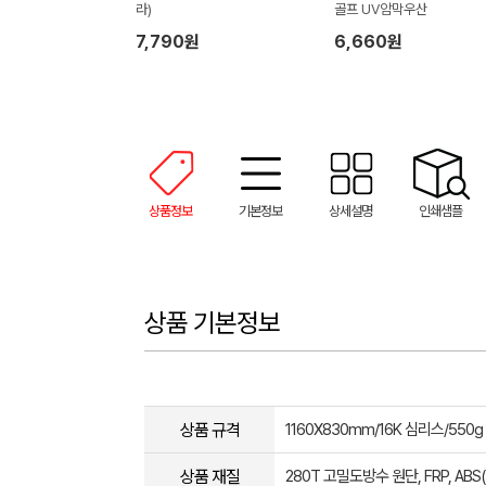
라)
골프 UV암막우산
7,790원
6,660원
상품정보
기본정보
상세설명
인쇄샘플
상품 기본정보
상품 규격
1160X830mm/16K 심리스/550g
상품 재질
280T 고밀도방수 원단, FRP, ABS