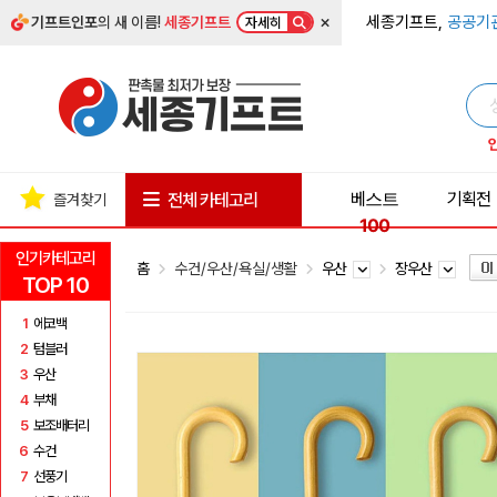
×
세종기프트,
공공기
기프트인포
의 새 이름!
세종기프트
자세히
베스트
기획전
전체 카테고리
즐겨찾기
100
인기카테고리
홈
수건/우산/욕실/생활
우산
장우산
TOP 10
1
에코백
2
텀블러
3
우산
4
부채
5
보조배터리
6
수건
7
선풍기