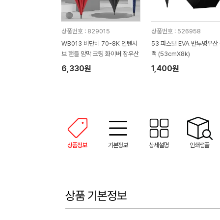
상품번호 : 829015
상품번호 : 526958
WB013 비단비 70-8K 인텐시
53 파스텔 EVA 반투명우산
브 핸들 암막 코팅 화이버 장우산
랙 (53cmX8k)
6,330원
1,400원
상품정보
기본정보
상세설명
인쇄샘플
상품 기본정보