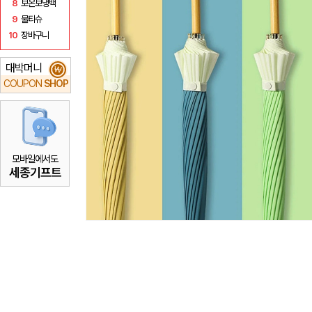
8
보온보냉백
9
물티슈
10
장바구니
대박머니
₩
COUPON
SHOP
모바일에서도
세종기프트