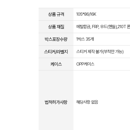
상품 규격
105*86/16K
상품 재질
메탈합금, FRP, 우드(핸들),210T 
박스포장수량
1박스 35개
스티커/라벨지
스티커 제작 불가(부착만 가능)
케이스
OPP케이스
법적허가사항
해당사항 없음