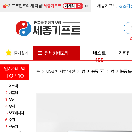
×
세종기프트,
공공기
기프트인포
의 새 이름!
세종기프트
자세히
베스트
기획전
전체 카테고리
즐겨찾기
100
인기카테고리
홈
USB/디지털/가전
컴퓨터용품
컴퓨터용품 
TOP 10
1
에코백
2
텀블러
3
우산
4
부채
5
보조배터리
6
수건
7
선풍기