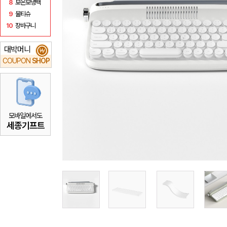
8
보온보냉백
9
물티슈
10
장바구니
대박머니
₩
COUPON
SHOP
모바일에서도
세종기프트