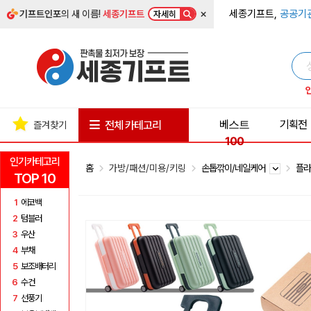
×
세종기프트,
공공기
기프트인포
의 새 이름!
세종기프트
자세히
베스트
기획전
전체 카테고리
즐겨찾기
100
인기카테고리
홈
가방/패션/미용/키링
손톱깎이/네일케어
플
TOP 10
1
에코백
2
텀블러
3
우산
4
부채
5
보조배터리
6
수건
7
선풍기