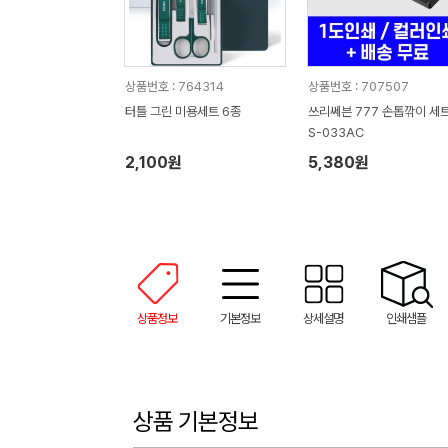
상품번호 : 764314
상품번호 : 707507
터틀 그린 미용세트 6종
쓰리쎄븐 777 손톱깎이 세트
S-033AC
2,100원
5,380원
상품정보
기본정보
상세설명
인쇄샘플
상품 기본정보