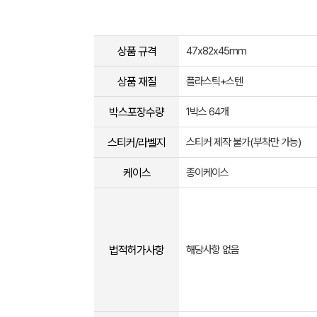
상품 규격
47x82x45mm
상품 재질
플라스틱+스텐
박스포장수량
1박스 64개
스티커/라벨지
스티커 제작 불가(부착만 가능)
케이스
종이케이스
법적허가사항
해당사항 없음