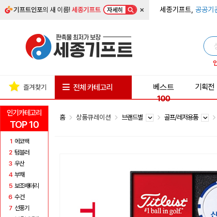
×
세종기프트,
공공기
기프트인포
의 새 이름!
세종기프트
자세히
베스트
기획전
전체 카테고리
즐겨찾기
100
인기카테고리
홈
상품큐레이션
브랜드별
골프/레저용품
TOP 10
1
에코백
2
텀블러
3
우산
4
부채
5
보조배터리
6
수건
7
선풍기