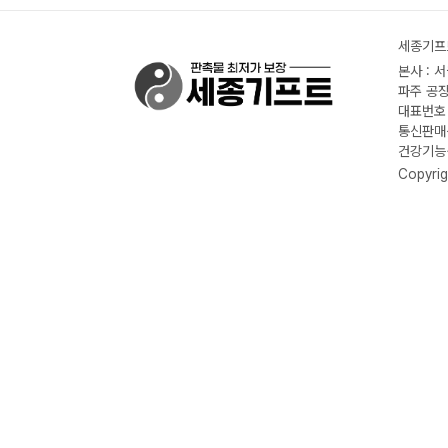
세종기프트
본사 : 
파주 공장
대표번호 :
통신판매신
건강기능식
Copyrig