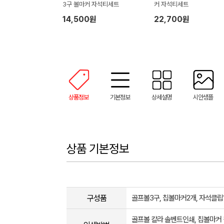
3구 볼마커 자석티세트
커 자석티세트
14,500원
22,700원
상품정보
기본정보
상세설명
시안샘플
상품 기본정보
구성품
골프볼3구, 칩볼마커2개, 자석클립
골프볼 칼라 솔벤트인쇄, 칩볼마커