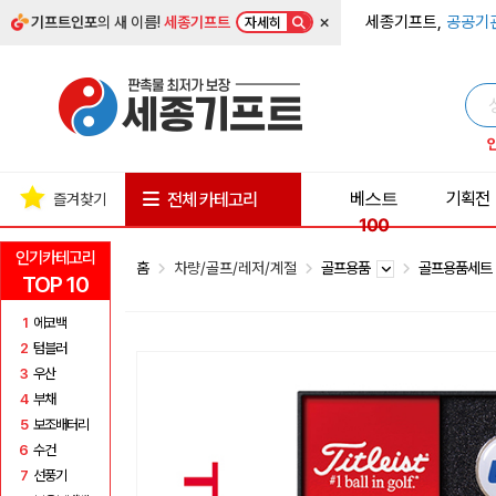
×
세종기프트,
공공기
기프트인포
의 새 이름!
세종기프트
자세히
베스트
기획전
전체 카테고리
즐겨찾기
100
인기카테고리
홈
차량/골프/레저/계절
골프용품
골프용품세
TOP 10
1
에코백
2
텀블러
3
우산
4
부채
5
보조배터리
6
수건
7
선풍기