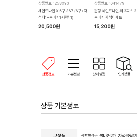
상품번호 : 258093
상품번호 : 641479
세인트나인 X 6구 367 (6구+자
원형 세인트나인 씨 3피스 3
석티1+볼마커1+클립1)
볼마커 자석티세트
20,500원
15,200원
상품정보
기본정보
상세설명
인쇄샘플
상품 기본정보
구성품
골프볼3구, 볼마커2개, 자석클립1