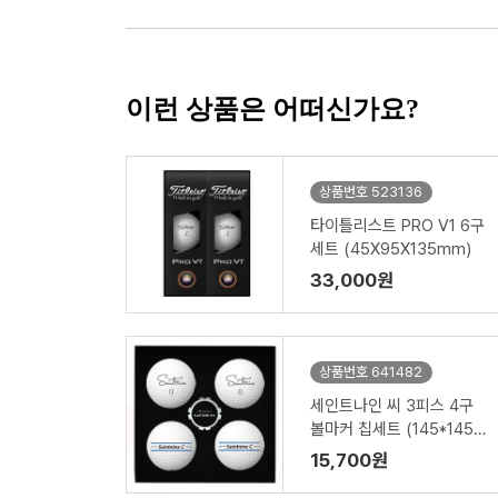
이런 상품은 어떠신가요?
상품번호 523136
타이틀리스트 PRO V1 6구
세트 (45X95X135mm)
33,000원
상품번호 641482
세인트나인 씨 3피스 4구
볼마커 칩세트 (145*145*
45mm)
15,700원