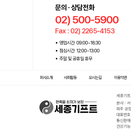
문의 · 상담전화
02) 500-5900
Fax : 02) 2265-4153
영업시간 09:00~18:30
점심시간 12:00~13:00
주말 및 공휴일 휴무
회사소개
사회활동
오시는길
이용약관
세종기프트
본사 : 
파주 공장
대표번호 :
통신판매신
건강기능식