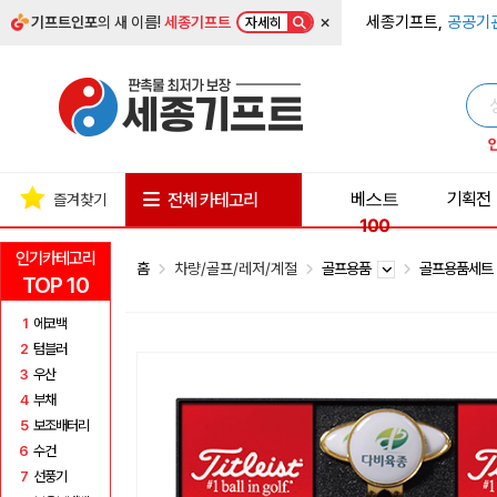
×
세종기프트,
공공기
기프트인포
의 새 이름!
세종기프트
자세히
베스트
기획전
전체 카테고리
즐겨찾기
100
인기카테고리
홈
차량/골프/레저/계절
골프용품
골프용품세
TOP 10
1
에코백
2
텀블러
3
우산
4
부채
5
보조배터리
6
수건
7
선풍기