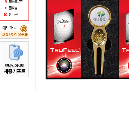
8
보온보냉백
9
물티슈
10
장바구니
대박머니
₩
COUPON
SHOP
모바일에서도
세종기프트