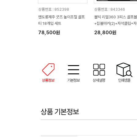
상품번호 : 852398
상품번호 : 843346
맨도롱제주 굿즈 높이조절 골프
볼빅 리얼360 3피스 골프
티 18개입 세트
+칩볼마커(2)+자석클립+
티(2) 세트
78,500원
28,800원
상품정보
기본정보
상세설명
인쇄샘플
상품 기본정보