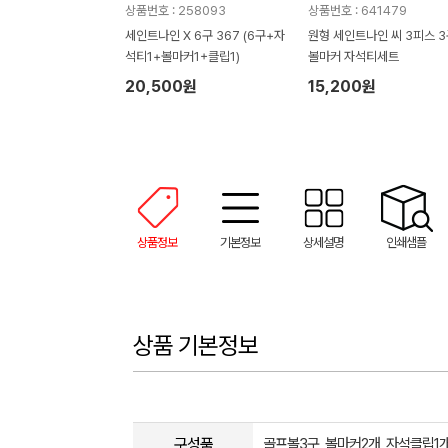
상품번호 : 258093
상품번호 : 641479
세인트나인 X 6구 367 (6구+자
원형 세인트나인 씨 3피스 3
석티1+볼마커1+클립1)
볼마커 자석티세트
20,500원
15,200원
상품정보
기본정보
상세설명
인쇄샘플
상품 기본정보
구성품
골프볼3구, 볼마커2개, 자석클립1