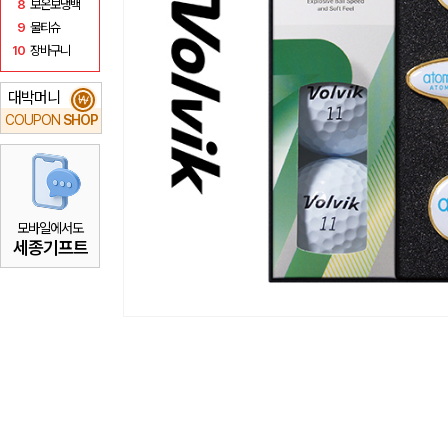
8
보온보냉백
9
물티슈
10
장바구니
대박머니
₩
COUPON
SHOP
모바일에서도
세종기프트