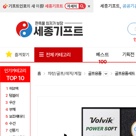
×
세종기프트,
공공기
기프트인포
의 새 이름!
세종기프트
자세히
베스트
기획전
전체 카테고리
즐겨찾기
100
인기카테고리
홈
차량/골프/레저/계절
골프용품
골프용품세
TOP 10
1
에코백
2
텀블러
3
우산
4
부채
5
보조배터리
6
수건
7
선풍기