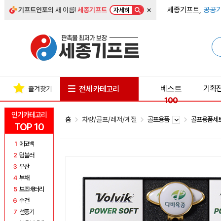
×
세종기프트,
공공기
기프트인포
의 새 이름!
세종기프트
자세히
베스트
기획
전체 카테고리
즐겨찾기
100
인기카테고리
홈
차량/골프/레저/계절
골프용품
골프용품세
TOP 10
1
에코백
2
텀블러
3
우산
4
부채
5
보조배터리
6
수건
7
선풍기