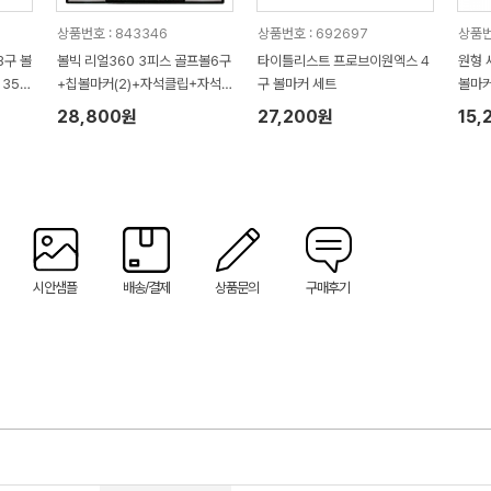
상품번호 : 843346
상품번호 : 692697
상품번
3구 볼
볼빅 리얼360 3피스 골프볼6구
타이틀리스트 프로브이원엑스 4
원형 
35*
+칩볼마커(2)+자석클립+자석
구 볼마커 세트
볼마
티(2) 세트
28,800원
27,200원
15,
시안샘플
배송/결제
상품문의
구매후기