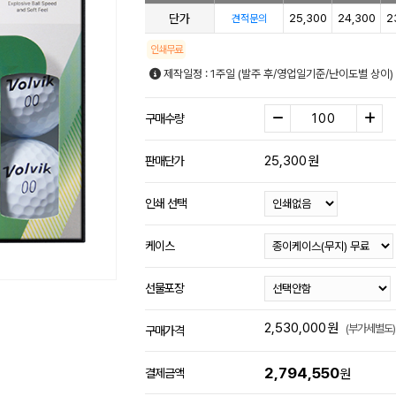
단가
25,300
24,300
2
견적문의
인쇄무료
제작일정 : 1주일 (발주 후/영업일기준/난이도별 상이)
구매수량
25,300
원
판매단가
인쇄 선택
케이스
선물포장
2,530,000
원
(부가세별도)
구매가격
2,794,550
결제금액
원