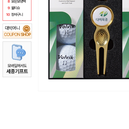
8
보온보냉백
9
물티슈
10
장바구니
대박머니
₩
COUPON
SHOP
모바일에서도
세종기프트