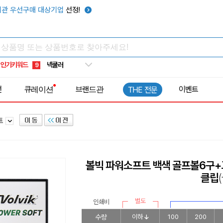
키캡
5
관 우선구매 대상기업
선정!
우산
6
텀블러
7
쿨토시
8
인기키워드
넥쿨러
9
타포린가방
10
전
큐레이션
브랜드관
이벤트
THE 전문
선풍기
1
트
볼빅 파워소프트 백색 골프볼6구
클립
별도
인쇄비
수량
이하
100
200