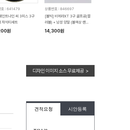
호 : 641479
상품번호 : 846697
세인트나인 씨 3피스 3구
[볼빅] 비에라XT 3구 골프공(컬
커 자석티세트
러볼) + 남성 양말 (볼색상 랜덤,
쇼핑백포함)
200원
14,300원
디자인 이미지 소스 무료제공 >
견적요청
시안등록