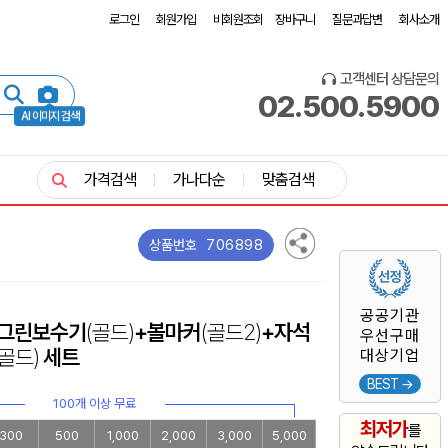
로그인
회원가입
비회원조회
장바구니
질문과답변
회사소개
고객센터 상담문의
02.500.5900
AI 이미지 검색
가격검색
가나다순
맞춤검색
706898
상품번호
공공기관
+그린보수기
(골드)
+볼마커
(골드2)
+자석
우선구매
(골드)
세트
대상기업
BEST →
100개 이상 무료
최저가
를
300
500
1,000
2,000
3,000
5,000