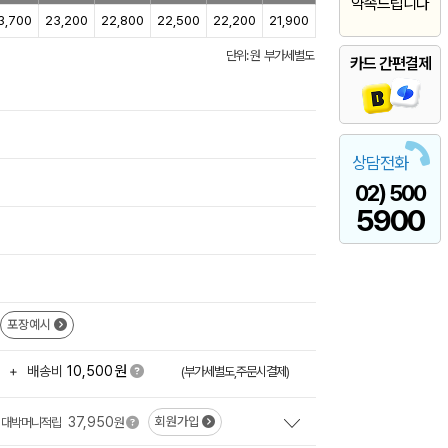
약속드립니다
3,700
23,200
22,800
22,500
22,200
21,900
단위: 원 부가세별도
카드 간편결제
상담전화
02) 500
5900
포장예시
원
+
배송비
10,500
(부가세별도,주문시결제)
37,950
회원가입
대박머니적립
원