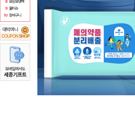
8
보온보냉백
9
물티슈
10
장바구니
대박머니
₩
COUPON
SHOP
모바일에서도
세종기프트