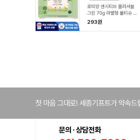
로띠앙 센시티브 플러셔블
그린 70g 라벨형 물티슈 (1
5/20매)
293원
첫 마음 그대로! 세종기프트가 약속드
문의 · 상담전화