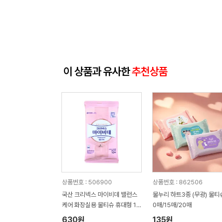
이 상품과 유사한
추천상품
상품번호 : 506900
상품번호 : 862506
국산 크리넥스 마이비데 밸런스
물누리 하트3종 (무광) 물티슈
케어 화장실용 물티슈 휴대형 10
0매/15매/20매
매
630원
135원