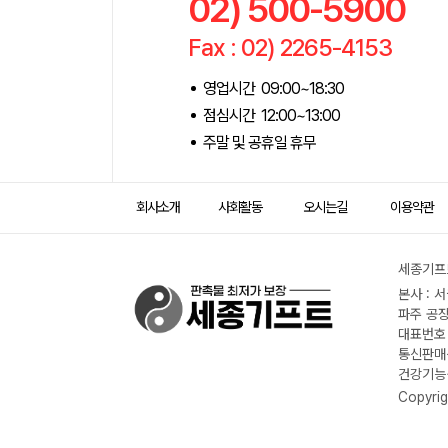
02) 500-5900
Fax : 02) 2265-4153
영업시간 09:00~18:30
점심시간 12:00~13:00
주말 및 공휴일 휴무
회사소개
사회활동
오시는길
이용약관
세종기프트
본사 : 
파주 공장
대표번호 :
통신판매신
건강기능식
Copyrig