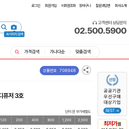
로그인
회원가입
비회원조회
장바구니
질문과답변
회사소개
고객센터 상담문의
02.500.5900
AI 이미지 검색
가격검색
가나다순
맞춤검색
708948
상품번호
공공기관
디퓨저 3호
우선구매
대상기업
BEST →
단위: 원 부가세별도
120
200
400
800
1,200
2,000
최저가
를