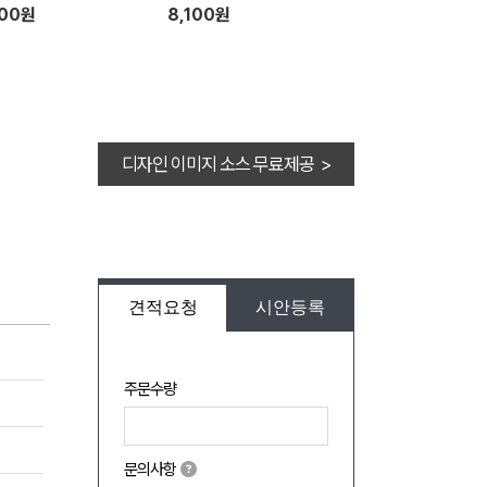
61mm)
000원
8,100원
디자인 이미지 소스 무료제공 >
견적요청
시안등록
주문수량
문의사항