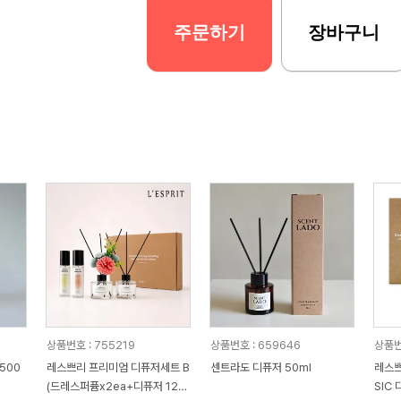
주문하기
장바구니
상품번호 : 755219
상품번호 : 659646
상품번
500
레스쁘리 프리미엄 디퓨저세트 B
센트라도 디퓨저 50ml
레스쁘
(드레스퍼퓸x2ea+디퓨저 120
SIC 