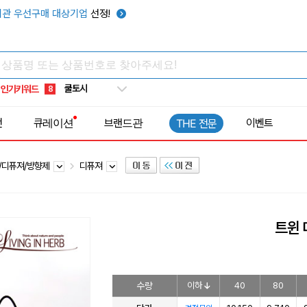
키캡
5
관 우선구매 대상기업
선정!
우산
6
텀블러
7
쿨토시
8
인기키워드
넥쿨러
9
타포린가방
10
전
큐레이션
브랜드관
이벤트
THE 전문
선풍기
1
/디퓨져/방향제
디퓨져
트윈 
수량
이하
40
80