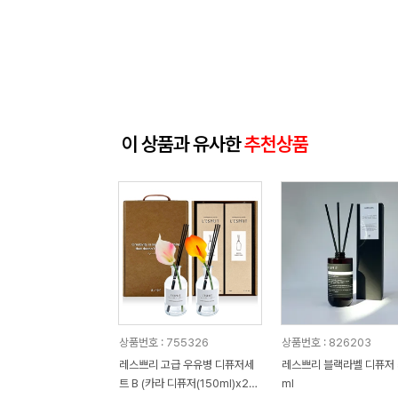
이 상품과 유사한
추천상품
상품번호 : 755326
상품번호 : 826203
레스쁘리 고급 우유병 디퓨저세
레스쁘리 블랙라벨 디퓨저 
트 B (카라 디퓨저(150ml)x2e
ml