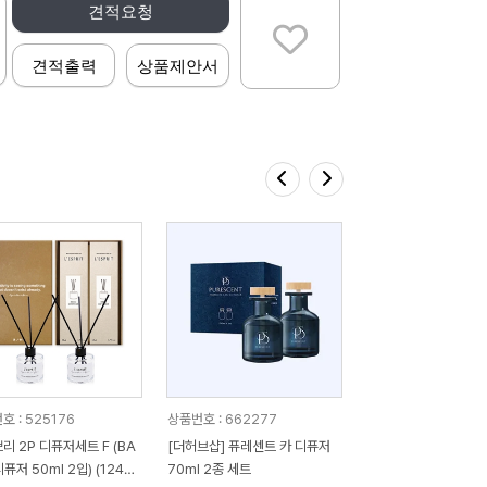
견적요청
견적출력
상품제안서
호 : 525176
상품번호 : 662277
리 2P 디퓨저세트 F (BA
[더허브샵] 퓨레센트 카 디퓨저
디퓨저 50ml 2입) (124*1
70ml 2종 세트