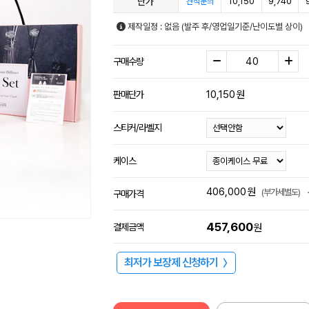
단가
10,150
9,740
견적문의
제작일정 : 없음 (발주 후/영업일기준/난이도별 상이)
구매수량
10,150
원
판매단가
스티커/라벨지
케이스
406,000
원
(부가세별도)
구매가격
457,600
결제금액
원
최저가 보장제 신청하기
〉