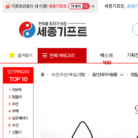
×
세종기프트,
공공기
기프트인포
의 새 이름!
세종기프트
자세히
베스트
기획
전체 카테고리
즐겨찾기
100
인기카테고리
홈
수건/우산/욕실/생활
홈/인테리어용품
캔들
TOP 10
1
에코백
2
텀블러
3
우산
4
부채
5
보조배터리
6
수건
7
선풍기