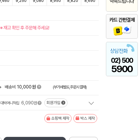
9,460
9,250
9,080
8,950
8,820
8,690
약속드립니다
카드 간편결제
※ 재고 확인 후 주문해 주세요!
상담전화
02) 500
5900
원
+
배송비
10,000
(부가세별도,주문시결제)
6,090
회원가입
대박머니적립
원
쇼핑백 제작
박스 제작