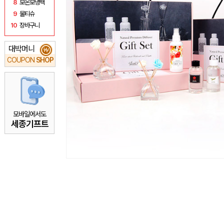
8
보온보냉백
9
물티슈
10
장바구니
대박머니
₩
COUPON
SHOP
모바일에서도
세종기프트