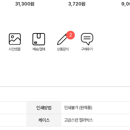
mlx2ea+플라워부케)
96*
31,300원
3,720원
9,
2
시안샘플
배송/결제
상품문의
구매후기
인쇄방법
인쇄불가 (완제품)
케이스
고급스런 컬러박스