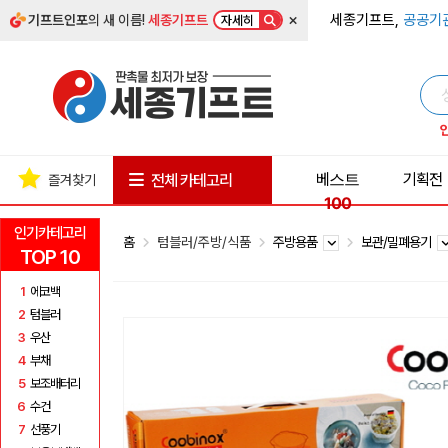
×
세종기프트,
공공기
기프트인포
의 새 이름!
세종기프트
자세히
베스트
기획전
전체 카테고리
즐겨찾기
100
인기카테고리
홈
텀블러/주방/식품
주방용품
보관/밀폐용기
TOP 10
1
에코백
2
텀블러
3
우산
4
부채
5
보조배터리
6
수건
7
선풍기