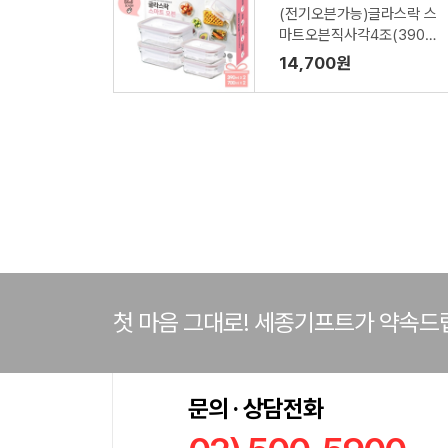
(전기오븐가능)글라스락 스
마트오븐직사각4조(390m
l2종,700ml2종)
14,700원
첫 마음 그대로! 세종기프트가 약속드
문의 · 상담전화