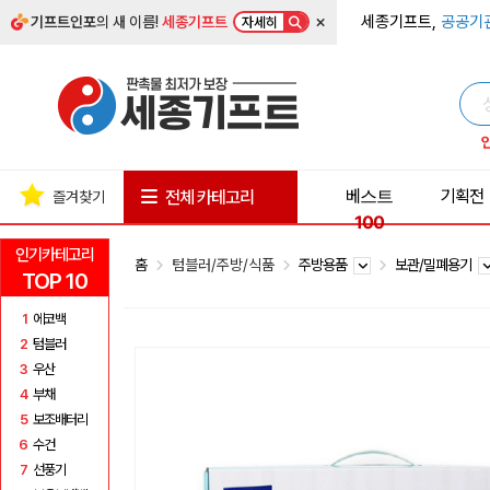
×
세종기프트,
공공기
기프트인포
의 새 이름!
세종기프트
자세히
베스트
기획전
전체 카테고리
즐겨찾기
100
인기카테고리
홈
텀블러/주방/식품
주방용품
보관/밀폐용기
TOP 10
1
에코백
2
텀블러
3
우산
4
부채
5
보조배터리
6
수건
7
선풍기