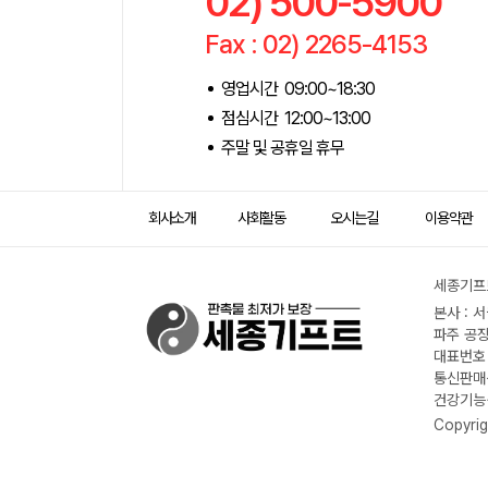
02) 500-5900
Fax : 02) 2265-4153
영업시간 09:00~18:30
점심시간 12:00~13:00
주말 및 공휴일 휴무
회사소개
사회활동
오시는길
이용약관
세종기프트
본사 : 
파주 공장
대표번호 :
통신판매신
건강기능식
Copyrig