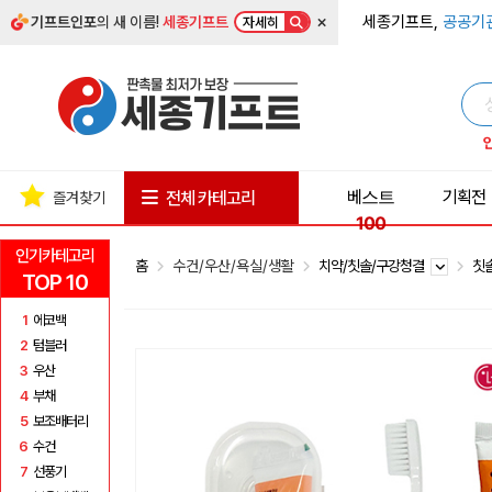
×
세종기프트,
공공기
기프트인포
의 새 이름!
세종기프트
자세히
베스트
기획전
전체 카테고리
즐겨찾기
100
인기카테고리
홈
수건/우산/욕실/생활
치약/칫솔/구강청결
칫
TOP 10
1
에코백
2
텀블러
3
우산
4
부채
5
보조배터리
6
수건
7
선풍기