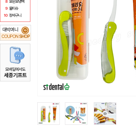
8
보온보냉백
9
물티슈
10
장바구니
대박머니
₩
COUPON
SHOP
모바일에서도
세종기프트