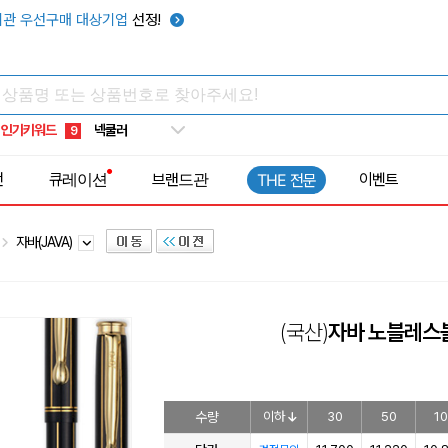
키캡
5
관 우선구매 대상기업
선정!
우산
6
텀블러
7
쿨토시
8
인기키워드
넥쿨러
9
타포린가방
10
전
큐레이션
브랜드관
이벤트
THE 전문
선풍기
1
자바(JAVA)
(국산)
자바 노블레스
수량
이하
30
50
1