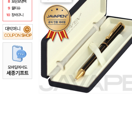
8
보온보냉백
9
물티슈
10
장바구니
대박머니
₩
COUPON
SHOP
모바일에서도
세종기프트