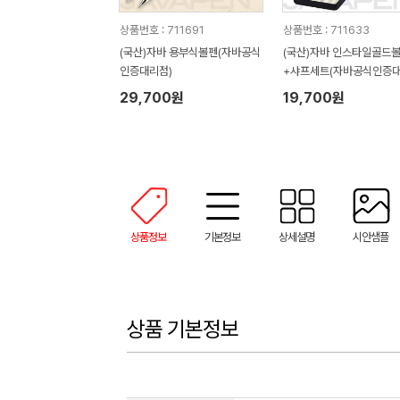
상품번호 : 711691
상품번호 : 711633
(국산)자바 용부식볼펜(자바공식
(국산)자바 인스타일골드
인증대리점)
+샤프세트(자바공식인증대
29,700원
19,700원
상품정보
기본정보
상세설명
시안샘플
상품 기본정보