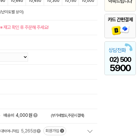
890
10,640
10,450
10,300
10,150
10,000
약속드립니다
준/난이도별 상이)
카드 간편결제
※ 재고 확인 후 주문해 주세요!
상담전화
02) 500
5900
원
+
배송비
4,000
(부가세별도,주문시결제)
5,265
회원가입
대박머니적립
원