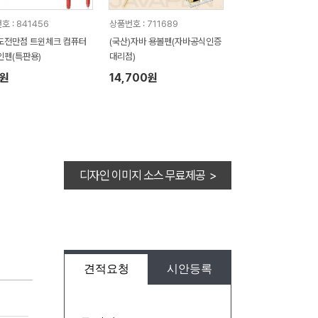
호 : 841456
상품번호 : 711689
도전만점 트윈체크 컴퓨터
(국산)자바 용볼펜(자바공식인증
인펜(특판용)
대리점)
8원
14,700원
디자인 이미지 소스 무료제공 >
견적요청
시안등록