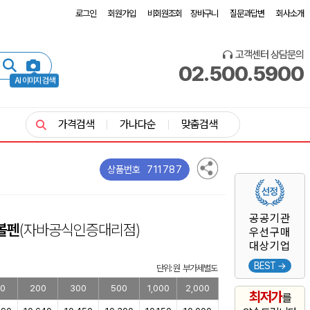
로그인
회원가입
비회원조회
장바구니
질문과답변
회사소개
고객센터 상담문의
02.500.5900
AI 이미지 검색
가격검색
가나다순
맞춤검색
711787
상품번호
공공기관
볼펜
(자바공식인증대리점)
우선구매
대상기업
BEST →
단위: 원 부가세별도
00
200
300
500
1,000
2,000
최저가
를