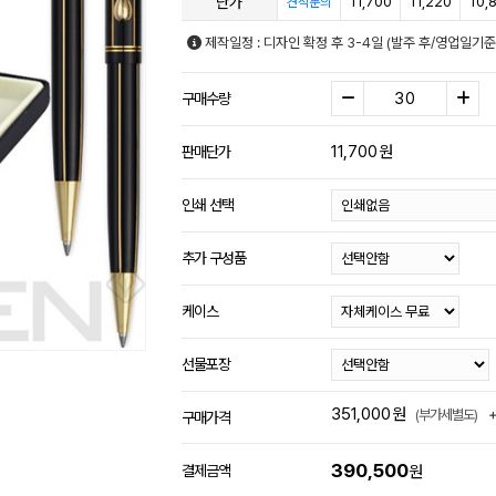
단가
11,700
11,220
10,
견적문의
제작일정 : 디자인 확정 후 3-4일 (발주 후/영업일기
구매수량
11,700
원
판매단가
인쇄 선택
추가 구성품
케이스
선물포장
351,000
원
(부가세별도)
구매가격
390,500
결제금액
원