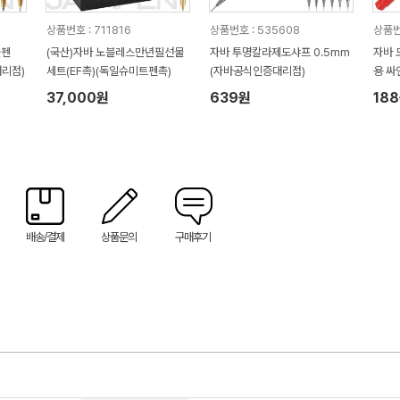
상품번호 : 711816
상품번호 : 535608
상품번
볼펜
(국산)자바 노블레스만년필선물
자바 투명칼라제도샤프 0.5mm
자바 
리점)
세트(EF촉)(독일슈미트펜촉)
(자바공식인증대리점)
용 싸
37,000원
639원
18
배송/결제
상품문의
구매후기