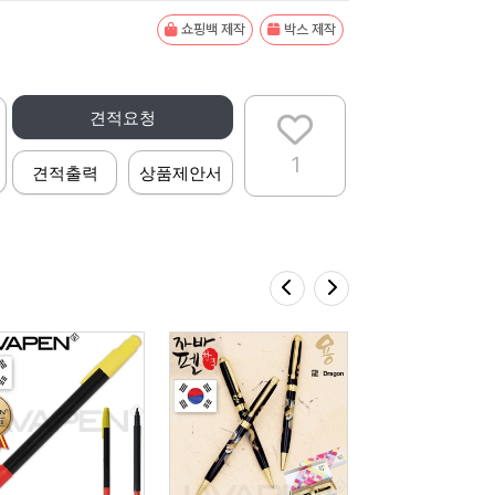
쇼핑백 제작
박스 제작
견적요청
1
견적출력
상품제안서