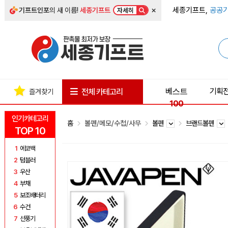
×
세종기프트,
공공기
기프트인포
의 새 이름!
세종기프트
자세히
베스트
기획
전체 카테고리
즐겨찾기
100
인기카테고리
홈
볼펜/메모/수첩/사무
볼펜
브랜드볼펜
TOP 10
1
에코백
2
텀블러
3
우산
4
부채
5
보조배터리
6
수건
7
선풍기