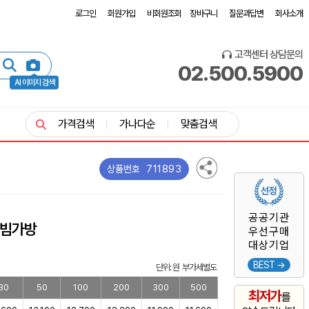
로그인
회원가입
비회원조회
장바구니
질문과답변
회사소개
고객센터 상담문의
02.500.5900
AI 이미지 검색
가격검색
가나다순
맞춤검색
711893
상품번호
공공기관
빔가방
우선구매
대상기업
BEST →
단위: 원 부가세별도
30
50
100
200
300
500
최저가
를