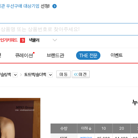
관 우선구매 대상기업
선정!
우산
6
텀블러
7
쿨토시
8
넥쿨러
9
인기키워드
타포린가방
10
선풍기
전
큐레이션
브랜드관
이벤트
1
THE 전문
/슬링백
토트백/숄더백
누
수량
이하
10
20