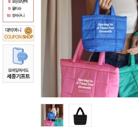
8
보온보냉백
9
물티슈
10
장바구니
대박머니
₩
COUPON
SHOP
모바일에서도
세종기프트