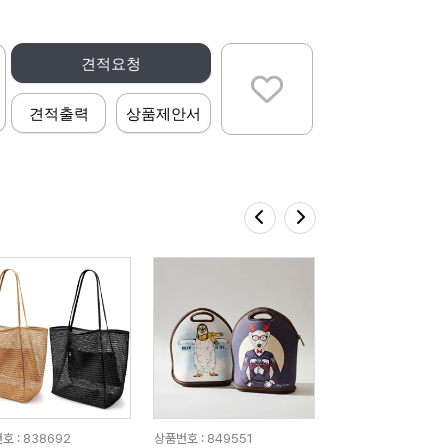
견적요청
견적출력
상품제안서
호 : 838692
상품번호 : 849551