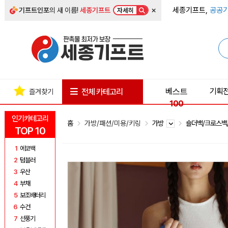
×
세종기프트,
공공기
기프트인포
의 새 이름!
세종기프트
자세히
베스트
기획
전체 카테고리
즐겨찾기
100
인기카테고리
홈
가방/패션/미용/키링
가방
숄더백/크로스백
TOP 10
1
에코백
2
텀블러
3
우산
4
부채
5
보조배터리
6
수건
7
선풍기