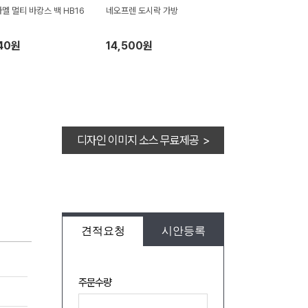
멜 멀티 바캉스 백 HB16
네오프렌 도시락 가방
40원
14,500원
디자인 이미지 소스 무료제공 >
견적요청
시안등록
주문수량