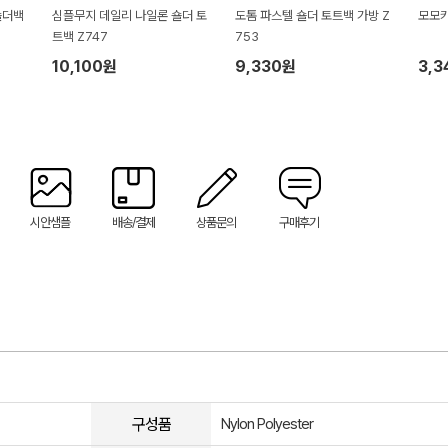
숄더백
심플무지 데일리 나일론 숄더 토
도톰 파스텔 숄더 토트백 가방 Z
모모카
트백 Z747
753
10,100원
9,330원
3,3
시안샘플
배송/결제
상품문의
구매후기
구성품
Nylon Polyester