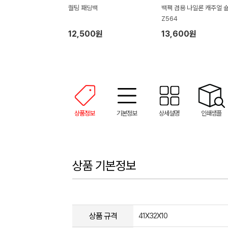
퀄팅 패딩백
백팩 겸용 나일론 캐주얼 
Z564
12,500원
13,600원
상품정보
기본정보
상세설명
인쇄샘플
상품 기본정보
상품 규격
41X32X10