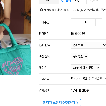
단가
15,600
14,400
13
견적문의
제작일정 : 디자인확정후 30일 (발주 후/영업일기준/
구매수량
15,600
원
판매단가
인쇄 선택
색상 선택
케이스
156,000
원
(부가세별도)
구매가격
174,900
결제금액
원
최저가 보장제 신청하기
〉