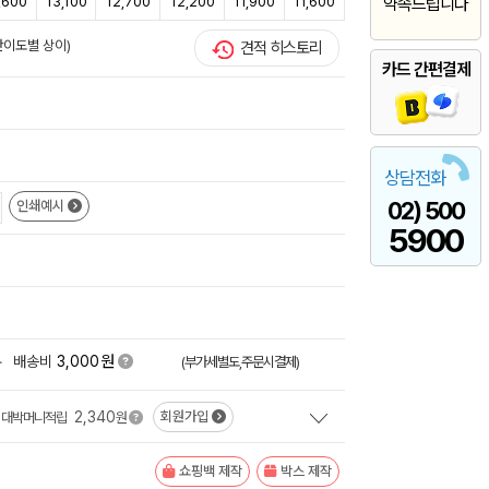
,600
13,100
12,700
12,200
11,900
11,600
약속드립니다
난이도별 상이)
견적 히스토리
카드 간편결제
상담전화
02) 500
인쇄예시
5900
원
+
배송비
3,000
(부가세별도,주문시결제)
2,340
회원가입
대박머니적립
원
쇼핑백 제작
박스 제작