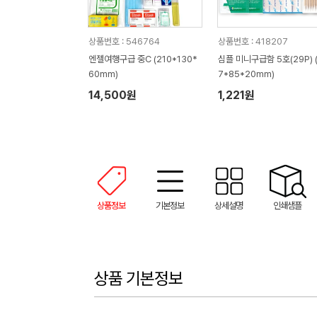
상품번호 : 546764
상품번호 : 418207
엔젤여행구급 중C (210*130*
심플 미니구급함 5호(29P) (
60mm)
7*85*20mm)
14,500원
1,221원
상품정보
기본정보
상세설명
인쇄샘플
상품 기본정보