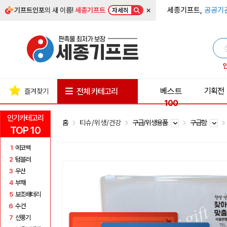
×
세종기프트,
공공기
기프트인포
의 새 이름!
세종기프트
자세히
베스트
기획전
전체 카테고리
즐겨찾기
100
인기카테고리
홈
티슈/위생/건강
구급/위생용품
구급함
TOP 10
1
에코백
2
텀블러
3
우산
4
부채
5
보조배터리
6
수건
7
선풍기