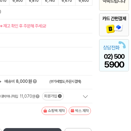
,010
6,900
6,810
6,740
6,670
6,600
약속드립니다
)
카드 간편결제
※ 재고 확인 후 주문해 주세요!
상담전화
02) 500
5900
원
+
배송비
8,000
(부가세별도,주문시결제)
11,070
회원가입
대박머니적립
원
쇼핑백 제작
박스 제작