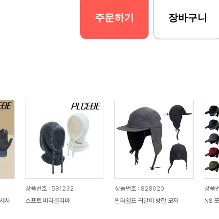
주문하기
장바구니
상품번호 : 581232
상품번호 : 828020
상품번
극세사
소프트 바라클라바
윈터쉴드 귀달이 방한 모자
NS 