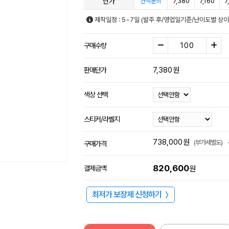
단가
7,380
7,160
7
견적문의
제작일정 : 5~7일 (발주 후/영업일기준/난이도별 상이
구매수량
7,380
원
판매단가
색상 선택
스티커/라벨지
738,000
원
(부가세별도)
구매가격
820,600
결제금액
원
최저가 보장제 신청하기
〉