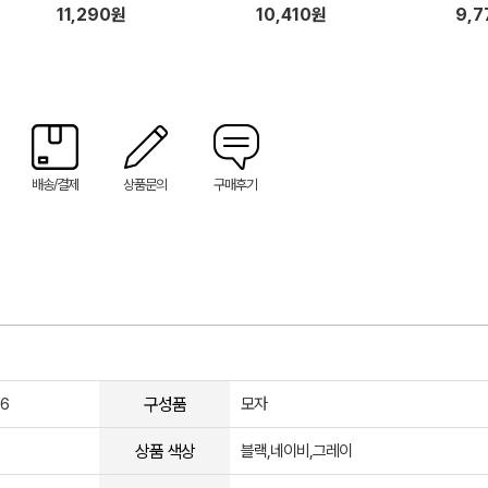
11,290원
10,410원
9,
배송/결제
상품문의
구매후기
구성품
6
모자
상품 색상
블랙,네이비,그레이