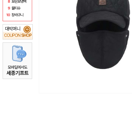
8
보온보냉백
9
물티슈
10
장바구니
대박머니
₩
COUPON
SHOP
모바일에서도
세종기프트