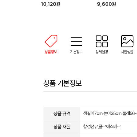
10,120원
9,600원
상품정보
기본정보
상세설명
시안샘플
상품 기본정보
상품 규격
챙길이7cm 높이35cm 둘레56~
상품 재질
합성섬유,폴르에스테르