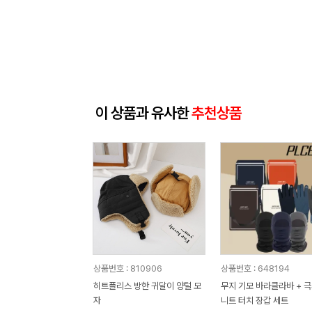
이 상품과 유사한
추천상품
상품번호 : 810906
상품번호 : 648194
히트플리스 방한 귀달이 양털 모
무지 기모 바라클라바 + 
자
니트 터치 장갑 세트