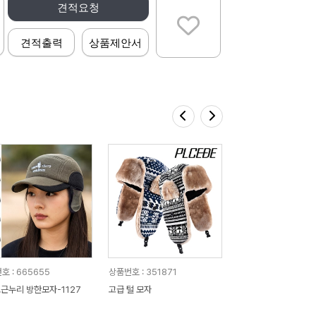
견적요청
견적출력
상품제안서
호 : 665655
상품번호 : 351871
포근누리 방한모자-1127
고급 털 모자