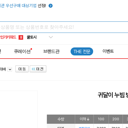
키캡
5
관 우선구매 대상기업
선정!
우산
6
텀블러
7
쿨토시
8
인기키워드
넥쿨러
9
타포린가방
10
전
큐레이션
브랜드관
이벤트
THE 전문
선풍기
1
클라바
귀달이 누빔
수량
이하
100
200