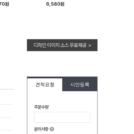
770원
6,580원
디자인 이미지 소스 무료제공 >
견적요청
시안등록
주문수량
문의사항