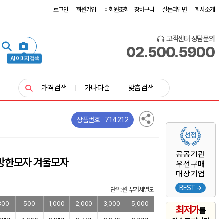
로그인
회원가입
비회원조회
장바구니
질문과답변
회사소개
고객센터 상담문의
02.500.5900
AI 이미지 검색
가격검색
가나다순
맞춤검색
714212
상품번호
공공기관
 방한모자 겨울모자
우선구매
대상기업
BEST →
단위: 원 부가세별도
300
500
1,000
2,000
3,000
5,000
최저가
를