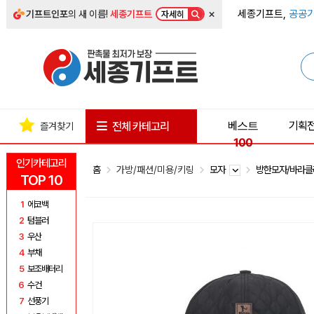
×
세종기프트,
공공기
기프트인포
의 새 이름!
세종기프트
자세히
베스트
기획
전체 카테고리
즐겨찾기
100
인기카테고리
홈
가방/패션/미용/키링
모자
방한모자/바라
TOP 10
1
에코백
2
텀블러
3
우산
4
부채
5
보조배터리
6
수건
7
선풍기