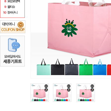
8
보온보냉백
9
물티슈
10
장바구니
대박머니
₩
COUPON
SHOP
모바일에서도
세종기프트