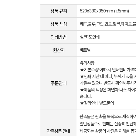
상품 규격
520x380x350mm (±5mm)
상품 색상
레드,블루,그린,민트,핑크,화이트,
인쇄방법
실크1도인쇄
원산지
베트남
유의사항
★기본수량 이하 시 인쇄판비가 추
★인쇄 시안 내 빼다, 누끼가 있을 
주문안내
가될수 있으니 반드시 확인해주시기
★제품의 색상은 화면과 다소 차이가
습니다.
★컬러인쇄 별도문의
판촉물은 판촉을 목적으로 제작하여
일반상품으로 판매는 신중히 판단해
판촉상품 안내
제공되는 상품의 사진은 이해를 