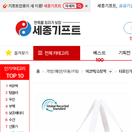
×
세종기프트,
공공기
기프트인포
의 새 이름!
세종기프트
자세히
베스트
기획전
전체 카테고리
즐겨찾기
100
인기카테고리
홈
가방/패션/미용/키링
에코백/쇼핑백
타포린
TOP 10
1
에코백
2
텀블러
3
우산
4
부채
5
보조배터리
6
수건
7
선풍기