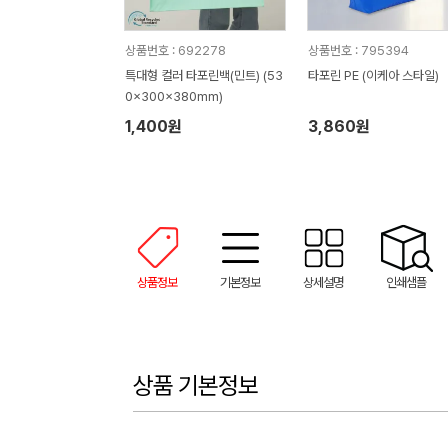
상품번호 : 692278
상품번호 : 795394
특대형 컬러 타포린백(민트) (53
타포린 PE (이케아 스타일)
0x300x380mm)
1,400원
3,860원
상품정보
기본정보
상세설명
인쇄샘플
상품 기본정보