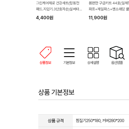
그린케어제로 건강세트(탑동전
몸편한 구급키트 44호(일체
패드.지압기.3단효자손)실버타
파프+제일파스+멘소래담 쿨
운.요양원.노치원 어르신선물세
어파스+롤온 로션)
4,400원
11,900원
트 홍보.판촉.선물
상품정보
기본정보
상세설명
옵션샘플
상품 기본정보
상품 규격
찜질기250*180, 커버280*200