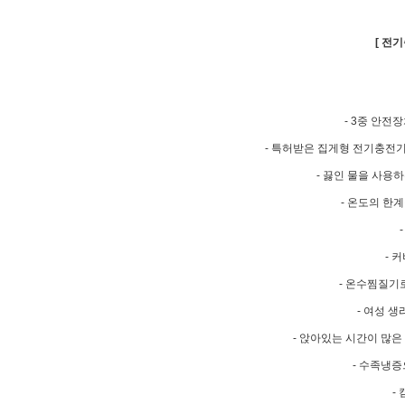
[ 전
- 3중 안
- 특허받은 집게형 전기충전기
- 끓인 물을 사용
- 온도의 한
- 
- 온수찜질기
- 여성 
- 앉아있는 시간이 많
- 수족냉
-