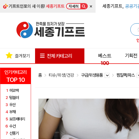
×
세종기프트,
공공기
기프트인포
의 새 이름!
세종기프트
자세히
베스트
기획전
전체 카테고리
즐겨찾기
100
인기카테고리
홈
티슈/위생/건강
구급/위생용품
찜질팩/파스
TOP 10
1
에코백
2
텀블러
3
우산
4
부채
5
보조배터리
6
수건
7
선풍기