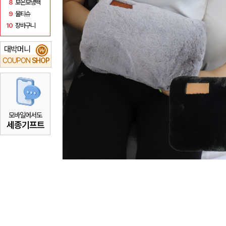
8
보온보냉백
9
물티슈
10
장바구니
대박머니
₩
COUPON
SHOP
모바일에서도
세종기프트