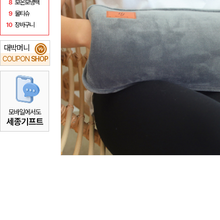
8
보온보냉백
9
물티슈
10
장바구니
대박머니
₩
COUPON
SHOP
모바일에서도
세종기프트