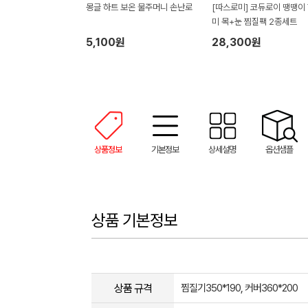
몽글 하트 보온 물주머니 손난로
[따스로미] 코듀로이 땡땡이
미 목+눈 찜질팩 2종세트
5,100원
28,300원
상품정보
기본정보
상세설명
옵션샘플
상품 기본정보
상품 규격
찜질기350*190, 커버360*200