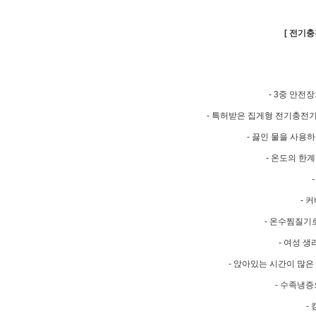
[ 전기충
- 3중 안
- 특허받은 집게형 전기충전기
- 끓인 물을 사용
- 온도의 한
- 
- 온수찜질기
- 여성 
- 앉아있는 시간이 많
- 수족냉
-