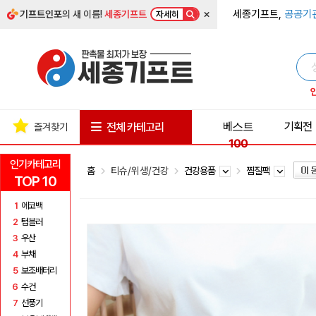
×
세종기프트,
공공기
기프트인포
의 새 이름!
세종기프트
자세히
베스트
기획전
전체 카테고리
즐겨찾기
100
인기카테고리
홈
티슈/위생/건강
건강용품
찜질팩
TOP 10
1
에코백
2
텀블러
3
우산
4
부채
5
보조배터리
6
수건
7
선풍기