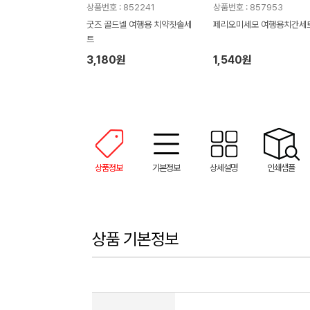
상품번호 : 852241
상품번호 : 857953
굿즈 골드넬 여행용 치약칫솔세
페리오미세모 여행용치간세
트
3,180원
1,540원
상품정보
기본정보
상세설명
인쇄샘플
상품 기본정보