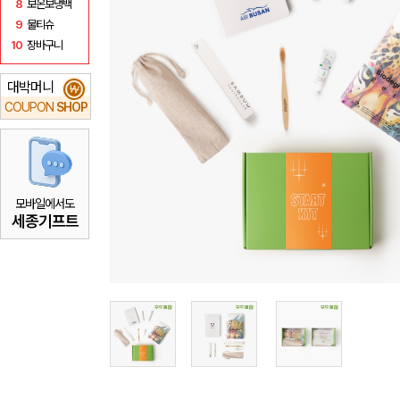
8
보온보냉백
9
물티슈
10
장바구니
대박머니
₩
COUPON
SHOP
모바일에서도
세종기프트