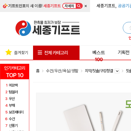
×
세종기프트,
공공기
기프트인포
의 새 이름!
세종기프트
자세히
베스트
기획전
전체 카테고리
즐겨찾기
100
인기카테고리
홈
수건/우산/욕실/생활
치약/칫솔/구강청결
칫
TOP 10
1
에코백
2
텀블러
3
우산
4
부채
5
보조배터리
6
수건
7
선풍기