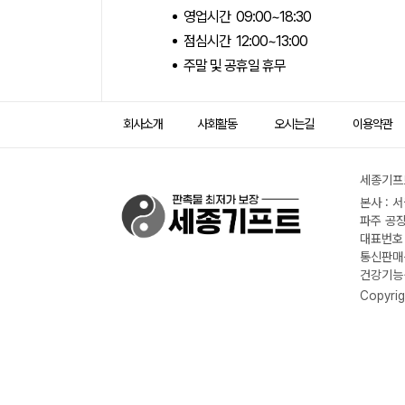
영업시간 09:00~18:30
점심시간 12:00~13:00
주말 및 공휴일 휴무
회사소개
사회활동
오시는길
이용약관
세종기프트
본사 : 
파주 공장
대표번호 :
통신판매신
건강기능식
Copyrig