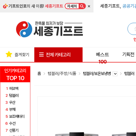
×
세종기프트,
공공기
기프트인포
의 새 이름!
세종기프트
자세히
베스트
기획전
전체 카테고리
즐겨찾기
100
인기카테고리
홈
텀블러/주방/식품
텀블러/보온보냉병
텀블러
TOP 10
1
에코백
2
텀블러
3
우산
4
부채
5
보조배터리
6
수건
7
선풍기