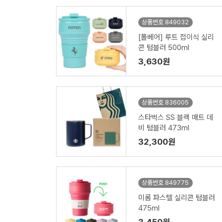
상품번호 849032
[폴베어] 루트 접이식 실리
콘 텀블러 500ml
3,630원
상품번호 836005
스타벅스 SS 블랙 매트 데
비 텀블러 473ml
32,300원
상품번호 849775
미롬 파스텔 실리콘 텀블러
475ml