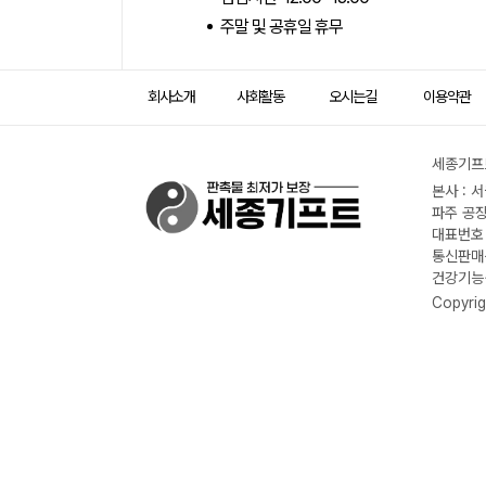
주말 및 공휴일 휴무
회사소개
사회활동
오시는길
이용약관
세종기프트
본사 : 
파주 공장
대표번호 :
통신판매신
건강기능식
Copyrig