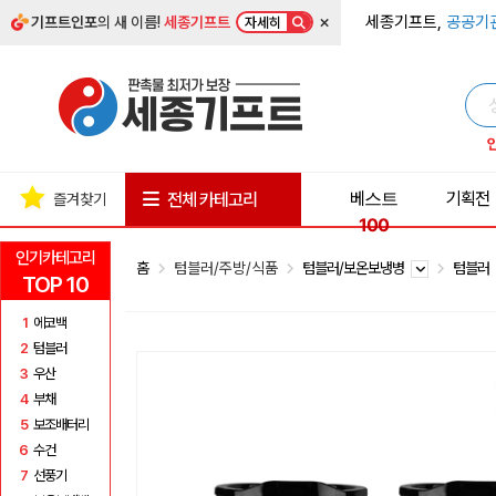
×
세종기프트,
공공기
기프트인포
의 새 이름!
세종기프트
자세히
베스트
기획전
전체 카테고리
즐겨찾기
100
인기카테고리
홈
텀블러/주방/식품
텀블러/보온보냉병
텀블러
TOP 10
1
에코백
2
텀블러
3
우산
4
부채
5
보조배터리
6
수건
7
선풍기