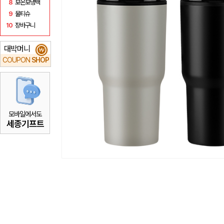
8
보온보냉백
9
물티슈
10
장바구니
대박머니
₩
COUPON
SHOP
모바일에서도
세종기프트