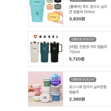
[폴베어] 루트 접이식 실리
콘 텀블러 500ml
3,630원
상품번호 816200
[바젤] 친환경 커피 텀블러
750ml
5,720원
상품번호 826209
모스니에 접이식 실리콘컵
텀블러
2,360원