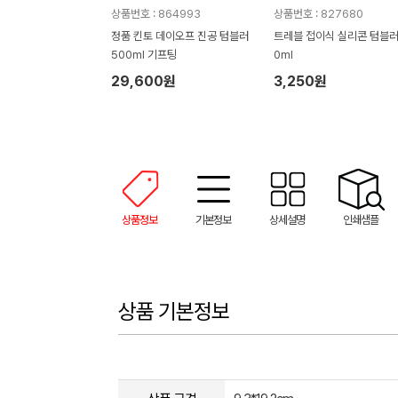
상품번호 : 864993
상품번호 : 827680
정품 킨토 데이오프 진공 텀블러
트레블 접이식 실리콘 텀블러
500ml 기프팅
0ml
29,600원
3,250원
상품정보
기본정보
상세설명
인쇄샘플
상품 기본정보