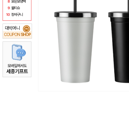
8
보온보냉백
9
물티슈
10
장바구니
대박머니
₩
COUPON
SHOP
모바일에서도
세종기프트