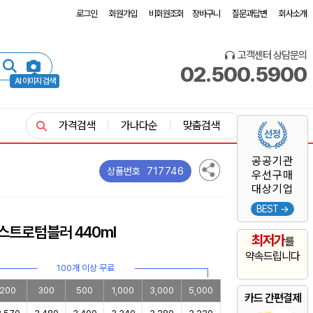
로그인
회원가입
비회원조회
장바구니
질문과답변
회사소개
고객센터 상담문의
02.500.5900
AI 이미지 검색
가격검색
가나다순
맞춤검색
공공기관
717746
상품번호
우선구매
대상기업
BEST →
스트로텀블러 440ml
최저가
를
약속드립니다
100개 이상 무료
200
300
500
1,000
3,000
5,000
카드 간편결제