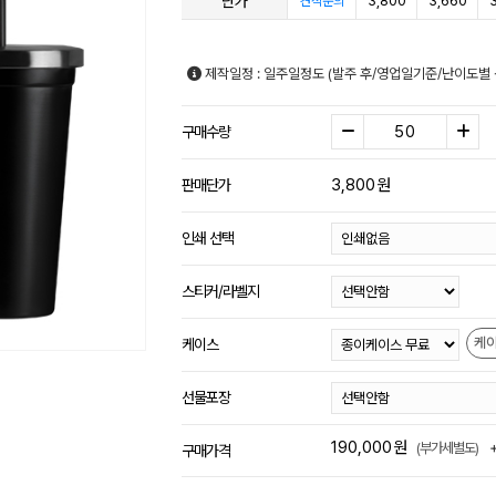
단가
3,800
3,660
견적문의
제작일정 : 일주일정도 (발주 후/영업일기준/난이도별 
구매수량
3,800
원
판매단가
인쇄 선택
스티커/라벨지
케
케이스
선물포장
190,000
원
(부가세별도)
구매가격