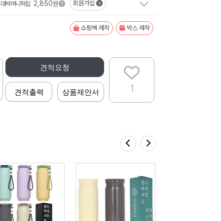
2,850
회원가입
대박머니적립
원
쇼핑백 제작
박스 제작
견적요청
1
견적출력
상품제안서