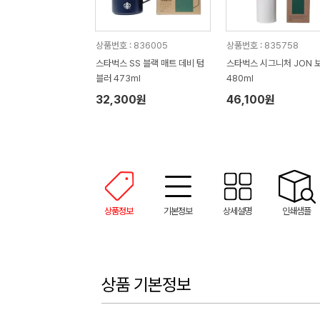
상품번호 : 836005
상품번호 : 835758
스타벅스 SS 블랙 매트 데비 텀
스타벅스 시그니처 JON 
블러 473ml
480ml
32,300원
46,100원
상품정보
기본정보
상세설명
인쇄샘플
상품 기본정보