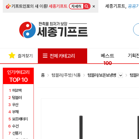
×
세종기프트,
공공기
기프트인포
의 새 이름!
세종기프트
자세히
베스트
기획
전체 카테고리
즐겨찾기
100
인기카테고리
홈
텀블러/주방/식품
텀블러/보온보냉병
텀블
TOP 10
1
에코백
2
텀블러
3
우산
4
부채
5
보조배터리
6
수건
7
선풍기