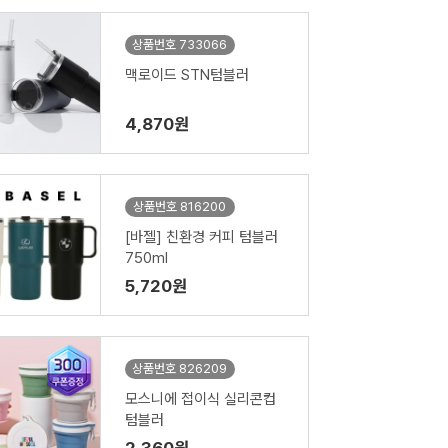
상품번호 733066
맥로이드 STN텀블러
4,870원
상품번호 816200
[바젤] 친환경 커피 텀블러
750ml
5,720원
상품번호 826209
모스니에 접이식 실리콘컵
텀블러