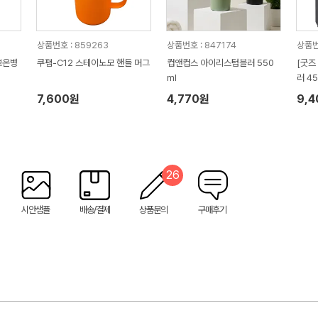
상품번호 : 859263
상품번호 : 847174
상품번
보온병
쿠팸-C12 스테이노모 핸들 머그
컵앤컵스 아이리스텀블러 550
[굿즈
ml
러 45
7,600원
4,770원
9,
26
시안샘플
배송/결제
상품문의
구매후기