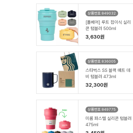
상품번호 849032
[폴베어] 루트 접이식 실리
콘 텀블러 500ml
3,630원
상품번호 836005
스타벅스 SS 블랙 매트 데
비 텀블러 473ml
32,300원
상품번호 849775
미롬 파스텔 실리콘 텀블러
475ml