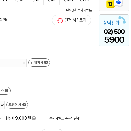
3,570
3,480
3,400
3,340
3,280
3,220
단위: 원 부가세별도
상이)
견적 히스토리
상담전화
02) 500
5900
인쇄예시
이스
포장예시
원
+
배송비
9,000
(부가세별도,주문시결제)