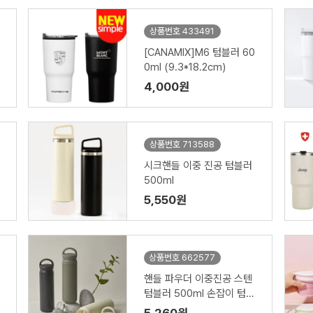
상품번호 433491
[CANAMIX]M6 텀블러 60
0ml (9.3*18.2cm)
4,000원
상품번호 713588
시크핸들 이중 진공 텀블러
500ml
5,550원
상품번호 662577
핸들 파우더 이중진공 스텐
텀블러 500ml 손잡이 텀블
러