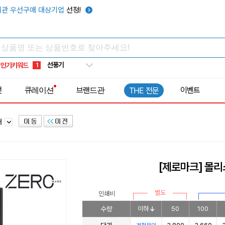
관 우선구매 대상기업
선정!
타포린가방
10
선풍기
1
인기키워드
부채
2
썬캡
3
전
큐레이션
브랜드관
이벤트
THE 전문
보온보냉백
4
키캡
5
러
우산
6
텀블러
7
쿨토시
8
[제로마크] 몰리
넥쿨러
9
타포린가방
10
별도
인쇄비
선풍기
1
수량
이하
50
100