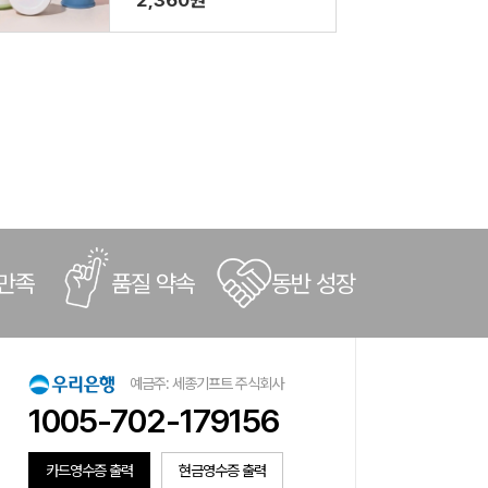
2,360원
 만족
품질 약속
동반 성장
예금주: 세종기프트 주식회사
1005-702-179156
카드영수증 출력
현금영수증 출력