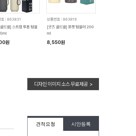
호 : 863831
상품번호 : 863819
 골드넬] 스트랩 투톤 텀블
[굿즈 골드넬] 포켓 텀블러 200
0ml
ml
400원
8,550원
디자인 이미지 소스 무료제공 >
견적요청
시안등록