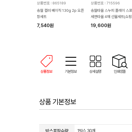
상품번호 : 865189
상품번호 : 715596
송월 컬러 베이직 130g 2p 오픈
송월타올 스누피 플레이 스
창세트
세면타올 4매 선물세트(쇼핑
7,540원
19,600원
상품정보
기본정보
상세설명
인쇄샘플
상품 기본정보
박스포장수량
1박스 30개