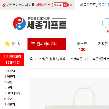
×
세종기프트,
공공기
기프트인포
의 새 이름!
세종기프트
자세히
베스트
기획전
전체 카테고리
즐겨찾기
100
인기카테고리
홈
수건/우산/욕실/생활
수건/타올
타올선물세
TOP 10
1
에코백
2
텀블러
3
우산
4
부채
5
보조배터리
6
수건
7
선풍기