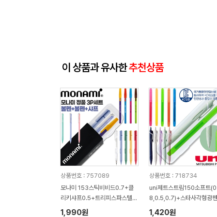
이 상품과 유사한
추천상품
상품번호 : 757089
상품번호 : 718734
모나미 153스틱비비드0.7+클
uni제트스트림150소프트(0
리키샤프0.5+트리피스파스텔0.
8,0.5,0.7)+스타사각형광
7 3P세트
트
1,990원
1,420원