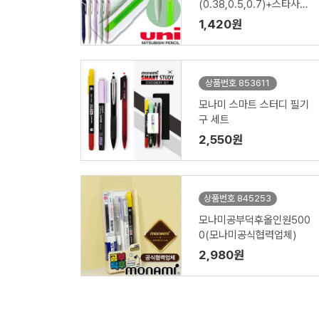
(0.38,0.5,0.7)+스타사각
형광펜세트
1,420원
상품번호 853611
모나미 스마트 스터디 필기
구 세트
2,550원
상품번호 845253
모나미공부덕후올인원500
0(모나미공식협력업체)
2,980원