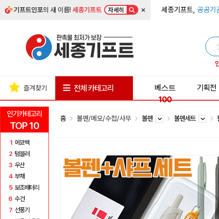
×
세종기프트,
공공기
기프트인포
의 새 이름!
세종기프트
자세히
베스트
기획전
전체 카테고리
즐겨찾기
100
인기카테고리
홈
볼펜/메모/수첩/사무
볼펜
볼펜세트
TOP 10
1
에코백
2
텀블러
3
우산
4
부채
5
보조배터리
6
수건
7
선풍기