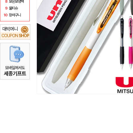
8
보온보냉백
9
물티슈
10
장바구니
대박머니
₩
COUPON
SHOP
모바일에서도
세종기프트