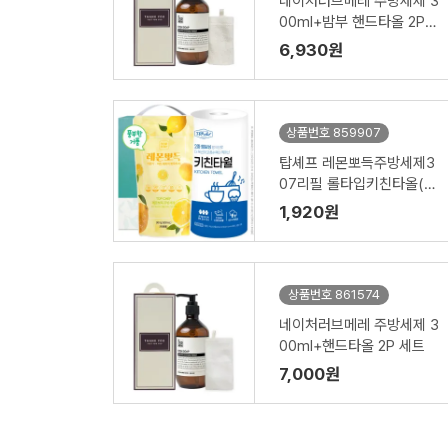
네이처러브메레 주방세제 3
00ml+밤부 핸드타올 2P
세트
6,930원
상품번호 859907
탑셰프 레몬뽀득주방세제3
07리필 롤타입키친타올(2
종)
1,920원
상품번호 861574
네이처러브메레 주방세제 3
00ml+핸드타올 2P 세트
7,000원