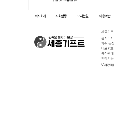
회사소개
사회활동
오시는길
이용약관
세종기프트
본사 : 
파주 공장
대표번호 :
통신판매신
건강기능식
Copyrig