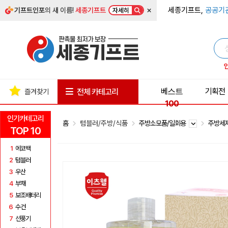
×
세종기프트,
공공기
기프트인포
의 새 이름!
세종기프트
자세히
베스트
기획전
전체 카테고리
즐겨찾기
100
인기카테고리
홈
텀블러/주방/식품
주방소모품/일회용
주방세
TOP 10
1
에코백
2
텀블러
3
우산
4
부채
5
보조배터리
6
수건
7
선풍기