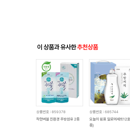
이 상품과 유사한
추천상품
상품번호 : 859378
상품번호 : 685744
착한버블 친환경 주방섬유 2종
오늘의 쉼표 알로에세트12호
종)