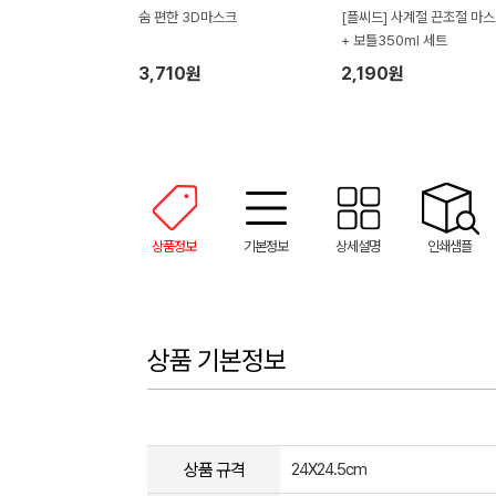
숨 편한 3D마스크
[플씨드] 사계절 끈조절 마
+ 보틀350ml 세트
3,710원
2,190원
상품정보
기본정보
상세설명
인쇄샘플
상품 기본정보
상품 규격
24X24.5cm