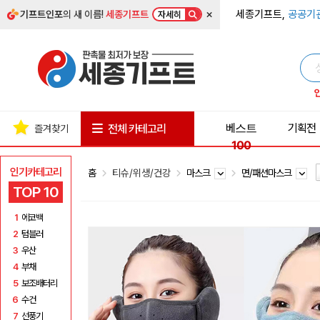
×
세종기프트,
공공기
기프트인포
의 새 이름!
세종기프트
자세히
베스트
기획전
전체 카테고리
즐겨찾기
100
인기카테고리
홈
티슈/위생/건강
마스크
면/패션마스크
TOP 10
1
에코백
2
텀블러
3
우산
4
부채
5
보조배터리
6
수건
7
선풍기