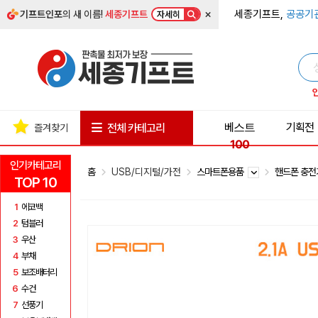
×
세종기프트,
공공기
기프트인포
의 새 이름!
세종기프트
자세히
베스트
기획전
전체 카테고리
즐겨찾기
100
인기카테고리
홈
USB/디지털/가전
스마트폰용품
핸드폰 충
TOP 10
1
에코백
2
텀블러
3
우산
4
부채
5
보조배터리
6
수건
7
선풍기