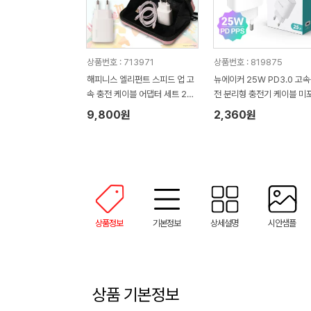
상품번호 : 713971
상품번호 : 819875
해피니스 엘리펀트 스피드 업 고
뉴에이커 25W PD3.0 고
속 충전 케이블 어댑터 세트 20
전 분리형 충전기 케이블 미
w
TC25W
9,800원
2,360원
상품정보
기본정보
상세설명
시안샘플
상품 기본정보