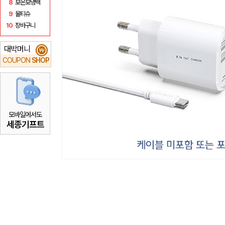
8
보온보냉백
9
물티슈
10
장바구니
대박머니
₩
COUPON
SHOP
모바일에서도
세종기프트