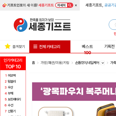
×
세종기프트,
공공기
기프트인포
의 새 이름!
세종기프트
자세히
베스트
기획전
전체 카테고리
즐겨찾기
100
인기카테고리
홈
가방/패션/미용/키링
손톱깎이/네일케어
가
TOP 10
1
에코백
2
텀블러
3
우산
4
부채
5
보조배터리
6
수건
7
선풍기