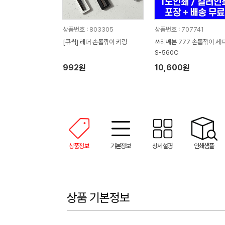
상품번호 : 803305
상품번호 : 707741
[큐싹] 레더 손톱깎이 키링
쓰리쎄븐 777 손톱깎이 세트
S-560C
992원
10,600원
상품정보
기본정보
상세설명
인쇄샘플
상품 기본정보