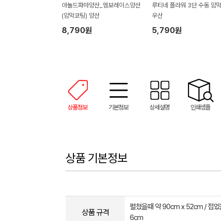
아놀드파마양산_엠보레이스양산
루티네 플라워 3단 수동 암막
(암막코팅) 양산
우산
8,790원
5,790원
상품정보
기본정보
상세설명
인쇄샘플
상품 기본정보
펼쳤을때 약 90cm x 52cm / 접었
상품 규격
6cm