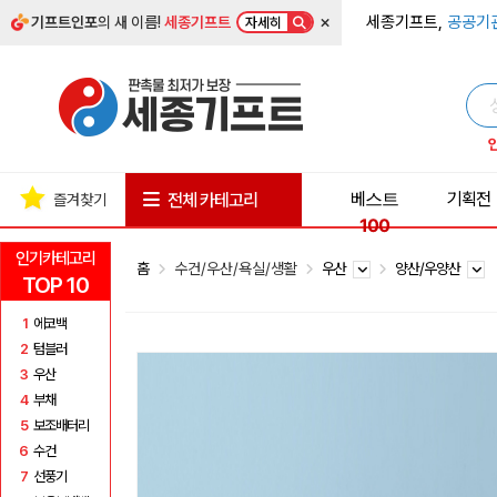
×
세종기프트,
공공기
기프트인포
의 새 이름!
세종기프트
자세히
베스트
기획전
전체 카테고리
즐겨찾기
100
인기카테고리
홈
수건/우산/욕실/생활
우산
양산/우양산
TOP 10
1
에코백
2
텀블러
3
우산
4
부채
5
보조배터리
6
수건
7
선풍기