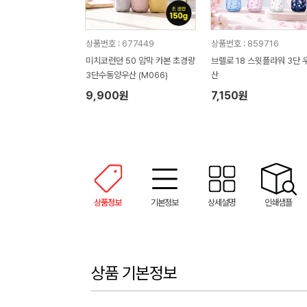
상품번호 : 677449
상품번호 : 859716
미치코런던 50 암막 카본 초경량
브렐로 18 스윗플라워 3단 
3단수동양우산 (M066)
산
9,900원
7,150원
상품정보
기본정보
상세설명
인쇄샘플
상품 기본정보