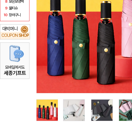
8
보온보냉백
9
물티슈
10
장바구니
대박머니
₩
COUPON
SHOP
모바일에서도
세종기프트