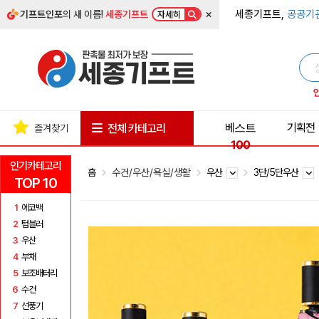
×
세종기프트,
공공기
기프트인포
의 새 이름!
세종기프트
자세히
베스트
기획전
전체 카테고리
즐겨찾기
100
인기카테고리
홈
수건/우산/욕실/생활
우산
3단/5단우산
TOP 10
1
에코백
2
텀블러
3
우산
4
부채
5
보조배터리
6
수건
7
선풍기