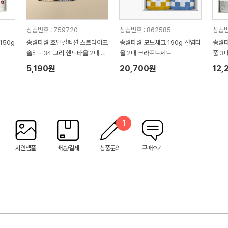
상품번호 : 759720
상품번호 : 862585
상품번
150g
송월타월 호텔컬렉션 스트라이프
송월타월 모노체크 190g 선염타
송월타
솔리드34 고리 핸드타올 2매 크
올 2매 크라프트세트
품 3
라프트세트
증정)
5,190원
20,700원
12,
1
시안샘플
배송/결제
상품문의
구매후기