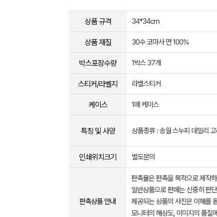
상품 규격
34*34cm
상품 재질
30수 코마사 면 100%
박스포장수량
1박스 37개
스티커/라벨지
라벨스티커
케이스
1매 케이스
특징 및 사양
상품종류 : 송월 스누피 데일리 
인쇄위치크기
별도문의
판촉물은 판촉을 목적으로 제작하
일반상품으로 판매는 신중히 판단
판촉상품 안내
제공되는 상품의 사진은 이해를 
모니터의 해상도, 이미지의 품질에