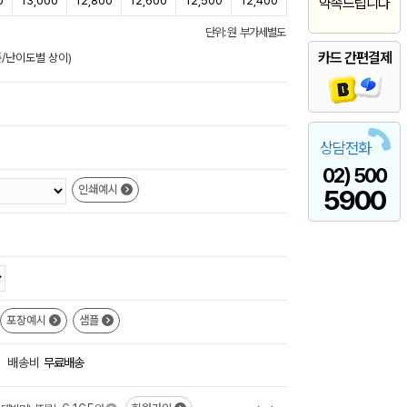
0
13,000
12,800
12,600
12,500
12,400
약속드립니다
단위: 원 부가세별도
카드 간편결제
준/난이도별 상이)
상담전화
02) 500
인쇄예시
5900
포장예시
샘플
배송비
무료배송