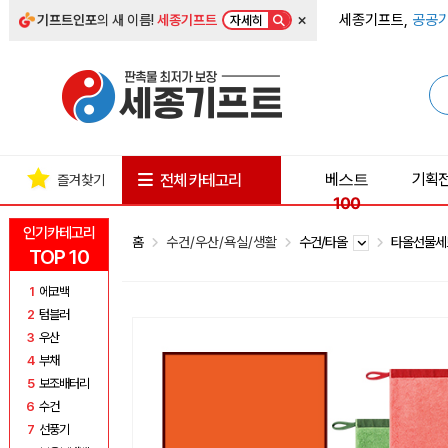
×
세종기프트,
공공기
기프트인포
의 새 이름!
세종기프트
자세히
베스트
기획
전체 카테고리
즐겨찾기
100
인기카테고리
홈
수건/우산/욕실/생활
수건/타올
타올선물
TOP 10
1
에코백
2
텀블러
3
우산
4
부채
5
보조배터리
6
수건
7
선풍기