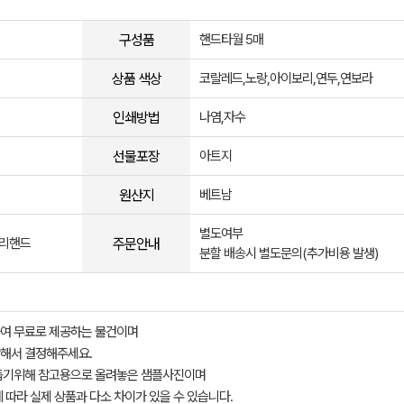
구성품
핸드타월 5매
상품 색상
코랄레드,노랑,아이보리,연두,연보라
인쇄방법
나염,자수
선물포장
아트지
원산지
베트남
별도여부
주문안내
고리핸드
분할 배송시 별도문의(추가비용 발생)
여 무료로 제공하는 물건이며
해서 결정해주세요.
돕기위해 참고용으로 올려놓은 샘플사진이며
 따라 실제 상품과 다소 차이가 있을 수 있습니다.