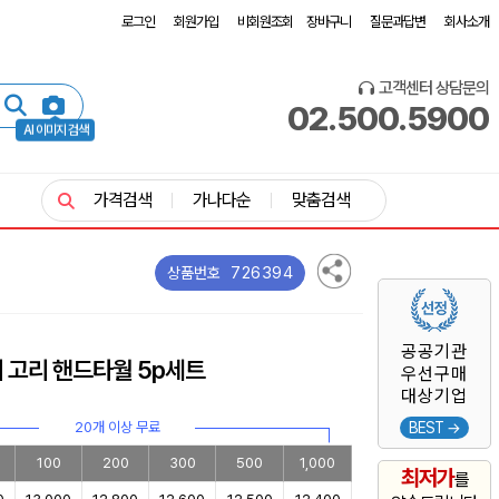
로그인
회원가입
비회원조회
장바구니
질문과답변
회사소개
고객센터 상담문의
02.500.5900
AI 이미지 검색
가격검색
가나다순
맞춤검색
726394
상품번호
공공기관
 고리 핸드타월 5p세트
우선구매
대상기업
20개 이상 무료
BEST →
100
200
300
500
1,000
최저가
를