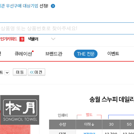
키캡
5
관 우선구매 대상기업
선정!
우산
6
텀블러
7
쿨토시
8
인기키워드
넥쿨러
9
타포린가방
10
전
큐레이션
브랜드관
이벤트
THE 전문
선풍기
1
세트
송월 스누피 데일리
별도
인쇄비
수량
이하
30
50