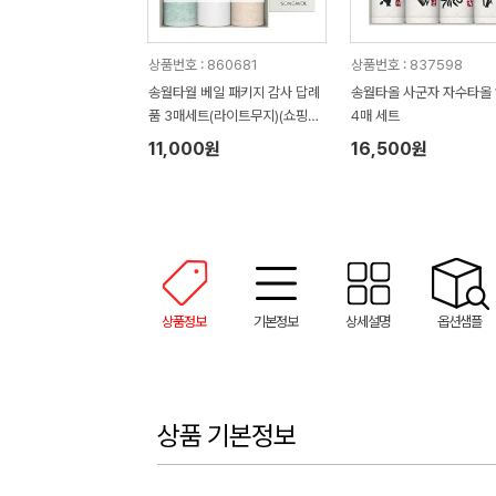
상품번호 : 860681
상품번호 : 837598
송월타월 베일 패키지 감사 답례
송월타올 사군자 자수타올 
품 3매세트(라이트무지)(쇼핑백
4매 세트
증정)
11,000원
16,500원
상품정보
기본정보
상세설명
옵션샘플
상품 기본정보