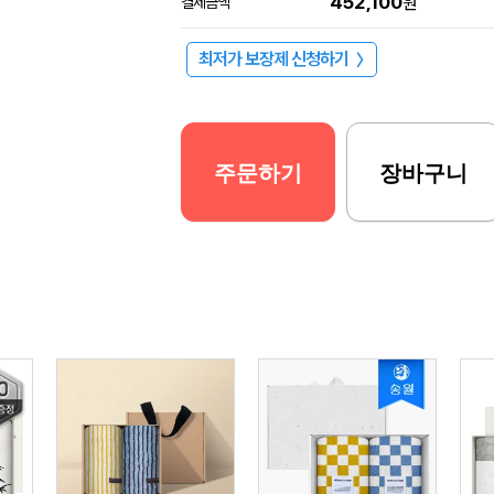
452,100
결제금액
원
최저가 보장제 신청하기
〉
주문하기
장바구니