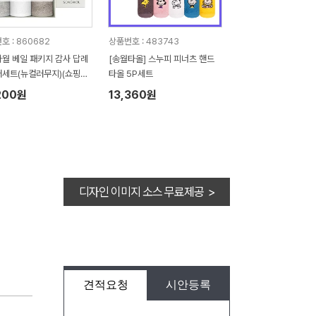
호 : 860682
상품번호 : 483743
월 베일 패키지 감사 답례
[송월타올] 스누피 피너츠 핸드
매세트(뉴컬러무지)(쇼핑백
타올 5P세트
200원
13,360원
디자인 이미지 소스 무료제공 >
견적요청
시안등록