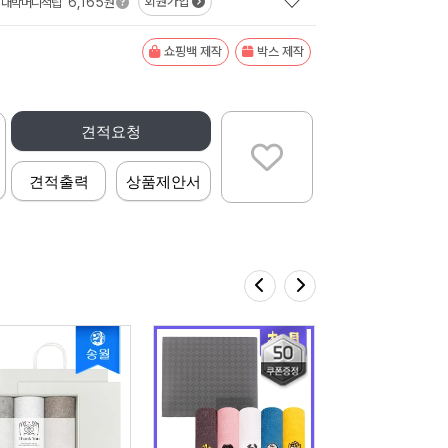
6,165
회원가입
대박머니적립
원
쇼핑백 제작
박스 제작
견적요청
견적출력
상품제안서