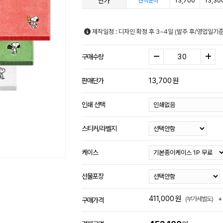
단가
13,700
13,30
견적문의
제작일정 : 디자인 확정 후 3~4일 (발주 후/영업일기
구매수량
13,700
원
판매단가
인쇄 선택
스티커/라벨지
케이스
선물포장
411,000
원
+
(부가세별도)
구매가격