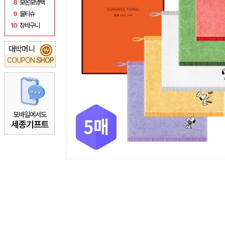
8
보온보냉백
9
물티슈
10
장바구니
대박머니
₩
COUPON
SHOP
모바일에서도
세종기프트