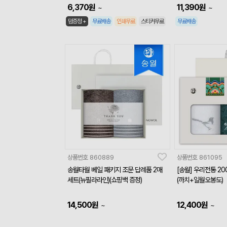
6,370
원
11,390
원
~
~
덤증정 +
무료배송
인쇄무료
스티커무료
무료배송
상품번호
860889
상품번호
861095
송월타월 베일 패키지 조문 답례품 2매
[송월] 우리전통 20
세트(뉴필라라인)(쇼핑백 증정)
(까치+일월오봉도)
14,500
원
12,400
원
~
~