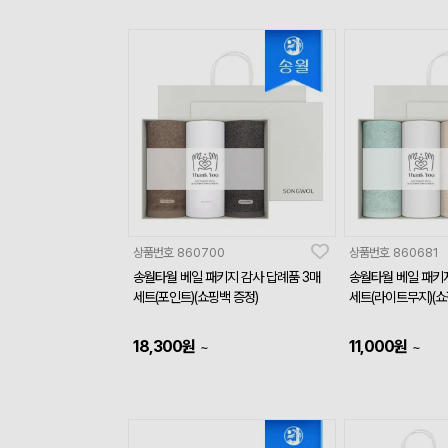
상품번호
860700
상품번호
860681
송월타월 베일 패키지 감사 답례품 3매
송월타월 베일 패키지
세트(포인트)(쇼핑백 증정)
세트(라이트무지)(쇼
18,300
원
11,000
원
~
~