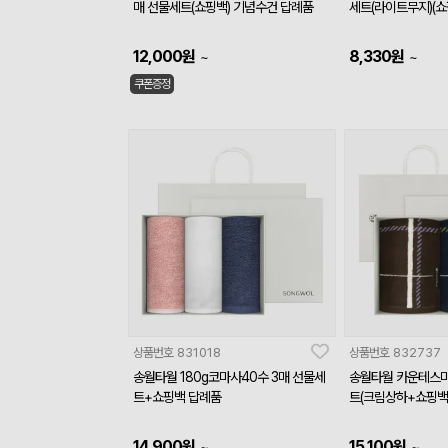
매 선물세트(쇼핑백) 기념수건 답례품
세트(라이트무지)(쇼
12,000
원
8,330
원
~
~
쿠폰증정
상품번호
831018
상품번호
832737
송월타월 180g코마사40수 3매 선물세
송월타월 카운테스마
트+쇼핑백 답례품
트(크림상하+쇼핑백
14,900
원
15,100
원
~
~