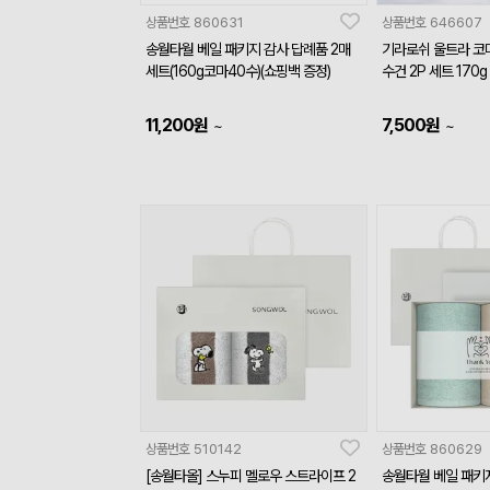
상품번호
860631
상품번호
646607
송월타월 베일 패키지 감사 답례품 2매
기라로쉬 울트라 코마
세트(160g코마40수)(쇼핑백 증정)
수건 2P 세트 170g
11,200
원
7,500
원
~
~
상품번호
510142
상품번호
860629
[송월타올] 스누피 멜로우 스트라이프 2
송월타월 베일 패키지