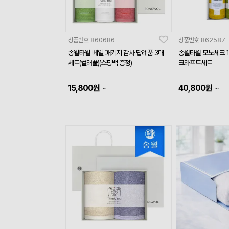
상품번호
860686
상품번호
862587
송월타월 베일 패키지 감사 답례품 3매
송월타월 모노체크 1
세트(컬러풀)(쇼핑백 증정)
크라프트세트
15,800
원
40,800
원
~
~