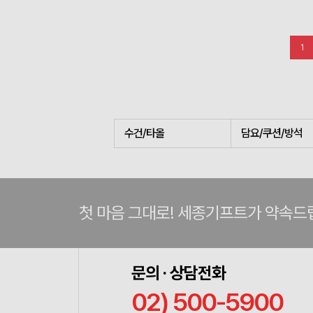
1
수건/타올
담요/쿠션/방석
첫 마음 그대로! 세종기프트가 약속드
문의 · 상담전화
02) 500-5900