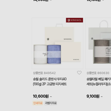
상품번호
849542
상품번호
860630
송월 솔리드 혼방사 무지40
송월타월 베일 패키지
(190g) 2P 고급형 띠지세트
세트(뉴컬러무지)(쇼
10,600
원
9,100
원
~
~
인쇄무료
라벨지무료