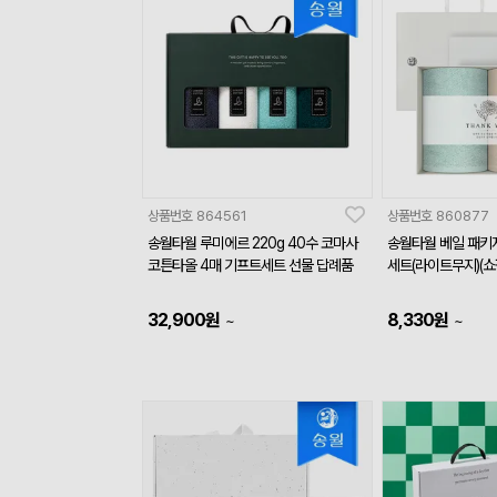
상품번호
864561
상품번호
860877
송월타월 루미에르 220g 40수 코마사
송월타월 베일 패키지
코튼타올 4매 기프트세트 선물 답례품
세트(라이트무지)(쇼
32,900
원
8,330
원
~
~