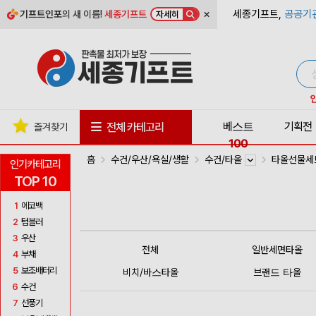
×
세종기프트,
공공기
기프트인포
의 새 이름!
세종기프트
자세히
베스트
기획전
전체 카테고리
즐겨찾기
100
홈
수건/우산/욕실/생활
수건/타올
타올선물
인기카테고리
TOP 10
1
에코백
2
텀블러
3
우산
전체
일반세면타올
4
부채
5
보조배터리
비치/바스타올
브랜드 타올
6
수건
7
선풍기