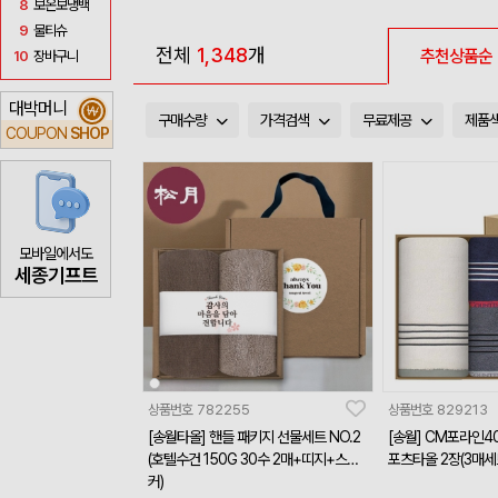
8
보온보냉백
9
물티슈
전체
1,348
개
추천상품순
10
장바구니
대박머니
₩
구매수량
가격검색
무료제공
제품
COUPON
SHOP
모바일에서도
세종기프트
상품번호
782255
상품번호
829213
[송월타올] 핸들 패키지 선물세트 NO.2
[송월] CM포라인4
(호텔수건 150G 30수 2매+띠지+스티
포츠타올 2장(3매세
커)