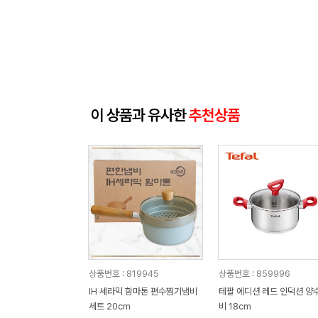
이 상품과 유사한
추천상품
상품번호 : 819945
상품번호 : 859996
IH 세라믹 함마톤 편수찜기냄비
테팔 에디션 레드 인덕션 양
세트 20cm
비 18cm