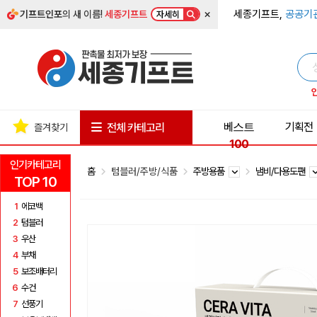
×
세종기프트,
공공기
기프트인포
의 새 이름!
세종기프트
자세히
베스트
기획전
전체 카테고리
즐겨찾기
100
인기카테고리
홈
텀블러/주방/식품
주방용품
냄비/다용도팬
TOP 10
1
에코백
2
텀블러
3
우산
4
부채
5
보조배터리
6
수건
7
선풍기