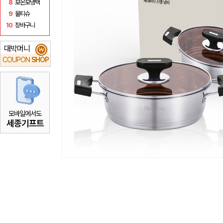
8
보온보냉백
9
물티슈
10
장바구니
대박머니
₩
COUPON
SHOP
모바일에서도
세종기프트