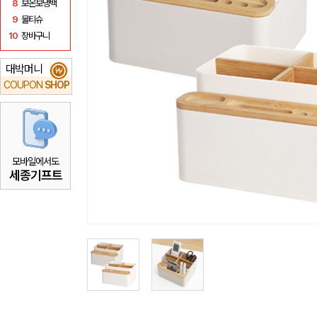
8
보온보냉백
9
물티슈
10
장바구니
대박머니
₩
COUPON
SHOP
모바일에서도
세종기프트