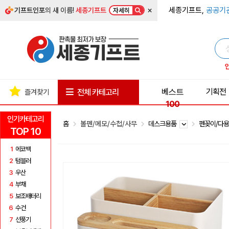
×
세종기프트,
공공기
기프트인포
의 새 이름!
세종기프트
자세히
베스트
기획전
전체 카테고리
즐겨찾기
100
인기카테고리
홈
볼펜/메모/수첩/사무
데스크용품
펜꽂이/다
TOP 10
1
에코백
2
텀블러
3
우산
4
부채
5
보조배터리
6
수건
7
선풍기