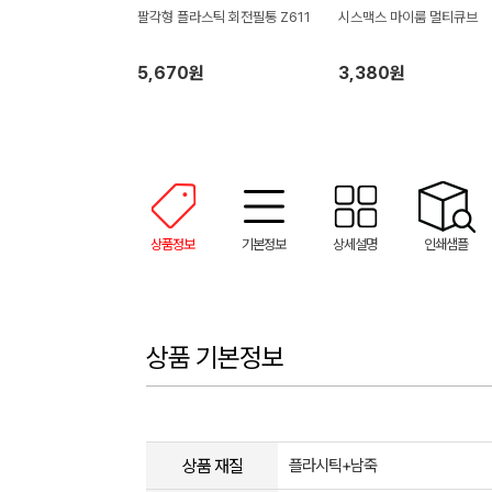
팔각형 플라스틱 회전필통 Z611
시스맥스 마이룸 멀티큐브
5,670원
3,380원
상품정보
기본정보
상세설명
인쇄샘플
상품 기본정보
상품 재질
플라시틱+남죽