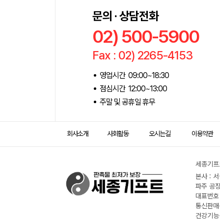
문의 · 상담전화
02) 500-5900
Fax : 02) 2265-4153
영업시간 09:00~18:30
점심시간 12:00~13:00
주말 및 공휴일 휴무
회사소개
사회활동
오시는길
이용약관
세종기프트
본사 : 
파주 공장
대표번호 :
통신판매신
건강기능식