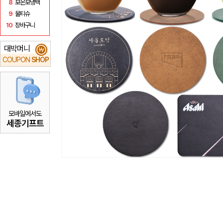
8
보온보냉백
9
물티슈
10
장바구니
대박머니
₩
COUPON
SHOP
모바일에서도
세종기프트