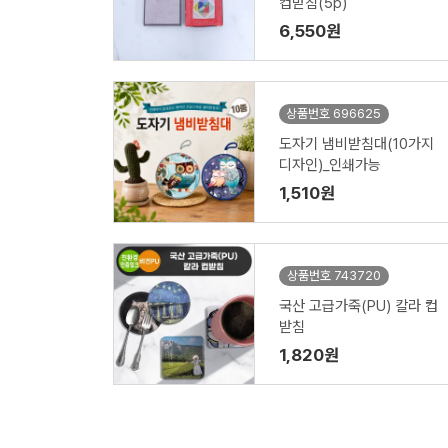
컵받침(5p)
6,550원
상품번호 696625
도자기 냄비받침대(10가지
디자인)_인쇄가능
1,510원
상품번호 743720
국산 고급가죽(PU) 칼라 컵
받침
1,820원