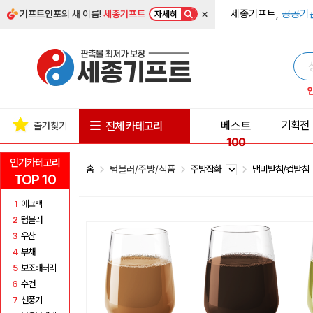
×
세종기프트,
공공기
기프트인포
의 새 이름!
세종기프트
자세히
베스트
기획전
전체 카테고리
즐겨찾기
100
인기카테고리
홈
텀블러/주방/식품
주방잡화
냄비받침/컵받침
TOP 10
1
에코백
2
텀블러
3
우산
4
부채
5
보조배터리
6
수건
7
선풍기