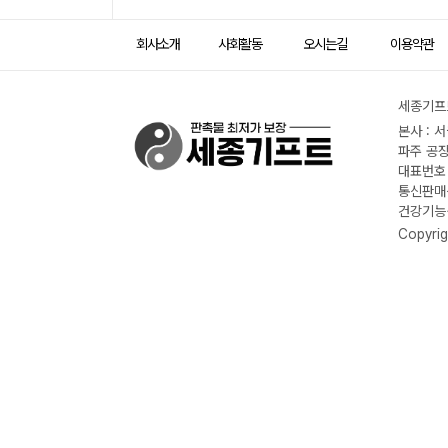
회사소개
사회활동
오시는길
이용약관
세종기프트
본사 : 
파주 공장
대표번호 :
통신판매신
건강기능식
Copyrig