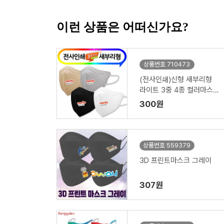
이런 상품은 어떠신가요?
상품번호 710473
(전사인쇄)신형 새부리형
라이트 3중 4종 컬러마스크
대형
300원
상품번호 559379
3D 프린트마스크 그레이
307원