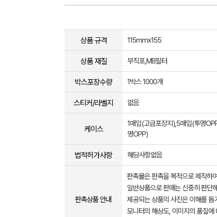
상품 규격
115mmx155
상품 재질
부직포,MB필터
박스포장수량
1박스 1000개
스티커/라벨지
없음
1매입(고급포장지),5매입(투명OPP
케이스
명OPP)
법적허가사항
해당사항없음
판촉물은 판촉을 목적으로 제작하여
일반상품으로 판매는 신중히 판단해
판촉상품 안내
제공되는 상품의 사진은 이해를 
모니터의 해상도, 이미지의 품질에 