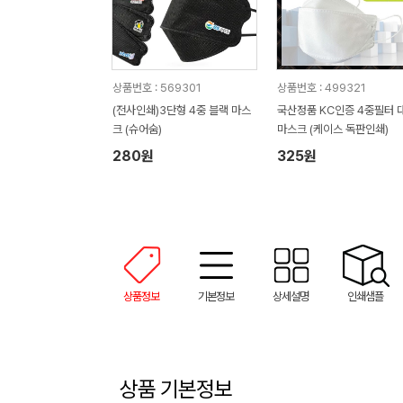
상품번호 : 569301
상품번호 : 499321
(전사인쇄)3단형 4중 블랙 마스
국산정품 KC인증 4중필터 
크 (슈어숨)
마스크 (케이스 독판인쇄)
280원
325원
상품정보
기본정보
상세설명
인쇄샘플
상품 기본정보