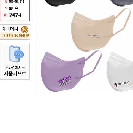
8
보온보냉백
9
물티슈
10
장바구니
대박머니
₩
COUPON
SHOP
모바일에서도
세종기프트