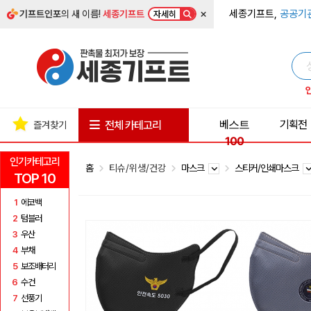
×
세종기프트,
공공기
기프트인포
의 새 이름!
세종기프트
자세히
베스트
기획전
전체 카테고리
즐겨찾기
100
인기카테고리
홈
티슈/위생/건강
마스크
스티커/인쇄마스크
TOP 10
1
에코백
2
텀블러
3
우산
4
부채
5
보조배터리
6
수건
7
선풍기