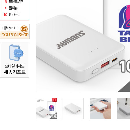
8
보온보냉백
9
물티슈
10
장바구니
대박머니
₩
COUPON
SHOP
모바일에서도
세종기프트