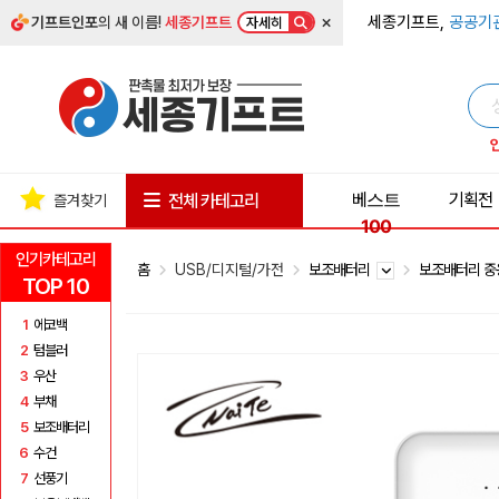
×
세종기프트,
공공기
기프트인포
의 새 이름!
세종기프트
자세히
베스트
기획전
전체 카테고리
즐겨찾기
100
인기카테고리
홈
USB/디지털/가전
보조배터리
보조배터리 중
TOP 10
1
에코백
2
텀블러
3
우산
4
부채
5
보조배터리
6
수건
7
선풍기