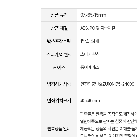
상품 규격
97x65x15mm
상품 재질
ABS, PC 및 금속재질
박스포장수량
1박스 44개
스티커/라벨지
스티커 부착
케이스
종이케이스
법적허가사항
안전인증번호ZU101475-24009
인쇄위치크기
40x40mm
판촉물은 판촉을 목적으로 제작하여
일반상품으로 판매는 신중히 판단해
판촉상품 안내
제공되는 상품의 사진은 이해를 
모니터의 해상도, 이미지의 품질에 