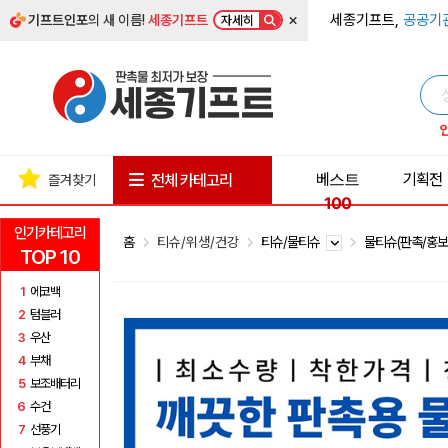
×
세종기프트,
공공기
기프트인포
의 새 이름!
세종기프트
자세히
베스트
기획전
전체 카테고리
즐겨찾기
100
인기카테고리
홈
티슈/위생/건강
티슈/물티슈
물티슈(판촉/홍보
TOP 10
1
에코백
2
텀블러
3
우산
4
부채
5
보조배터리
6
수건
7
선풍기