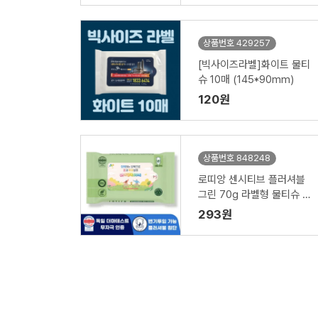
상품번호 429257
[빅사이즈라벨]화이트 물티
슈 10매 (145*90mm)
120원
상품번호 848248
로띠앙 센시티브 플러셔블
그린 70g 라벨형 물티슈 (1
5/20매)
293원