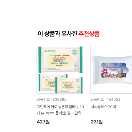
이 상품과 유사한
추천상품
상품번호 : 839365
상품번호 : 454953
그린케어 제로 생분해 물티슈 20
백색물티슈 20매
매 (40gsm 플레인) 홍보.판촉
용 물티슈
427원
231원