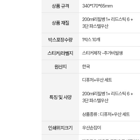
상품 규격
340*170*65mm
200ml리필병 1+ 리드스틱 6 +
상품 재질
3단 파스텔우산
박스포장수량
1박스 10개
스티커/라벨지
스티커제작 -추가비발생
원산지
한국
디퓨저+우산 세트
200ml리필병 1+ 리드스틱 6 +
특징 및 사양
3단 파스텔우산
상품종류 : 디퓨저+우산 세트
인쇄위치크기
우산손잡이