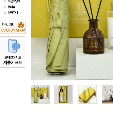
8
보온보냉백
9
물티슈
10
장바구니
대박머니
₩
COUPON
SHOP
모바일에서도
세종기프트