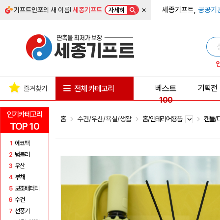
×
세종기프트,
공공기
기프트인포
의 새 이름!
세종기프트
자세히
베스트
기획전
전체 카테고리
즐겨찾기
100
인기카테고리
홈
수건/우산/욕실/생활
홈/인테리어용품
캔들/
TOP 10
1
에코백
2
텀블러
3
우산
4
부채
5
보조배터리
6
수건
7
선풍기