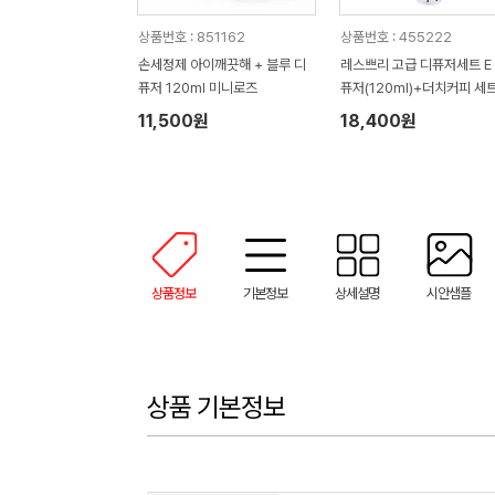
상품번호 : 851162
상품번호 : 455222
손세정제 아이깨끗해 + 블루 디
레스쁘리 고급 디퓨저세트 E 
퓨저 120ml 미니로즈
퓨저(120ml)+더치커피 세트
00ml)
11,500원
18,400원
상품정보
기본정보
상세설명
시안샘플
상품 기본정보