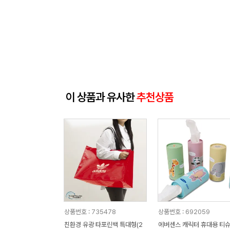
이 상품과 유사한
추천상품
상품번호 : 735478
상품번호 : 692059
친환경 유광 타포린백 특대형(2
에버센스 캐릭터 휴대용 티