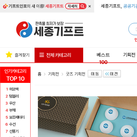
×
세종기프트,
공공기
기프트인포
의 새 이름!
세종기프트
자세히
베스트
기획전
전체 카테고리
즐겨찾기
100
인기카테고리
홈
기획전
굿즈 기획전
TOP 10
1
에코백
2
텀블러
3
우산
4
부채
5
보조배터리
6
수건
7
선풍기