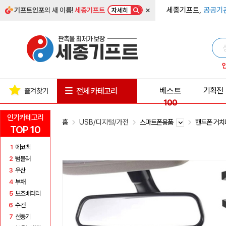
×
세종기프트,
공공기
기프트인포
의 새 이름!
세종기프트
자세히
베스트
기획전
전체 카테고리
즐겨찾기
100
인기카테고리
홈
USB/디지털/가전
스마트폰용품
핸드폰 거
TOP 10
1
에코백
2
텀블러
3
우산
4
부채
5
보조배터리
6
수건
7
선풍기