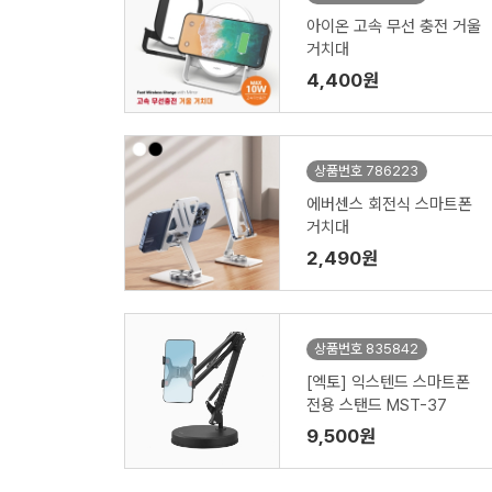
아이온 고속 무선 충전 거울
거치대
4,400원
상품번호 786223
에버센스 회전식 스마트폰
거치대
2,490원
상품번호 835842
[엑토] 익스텐드 스마트폰
전용 스탠드 MST-37
9,500원