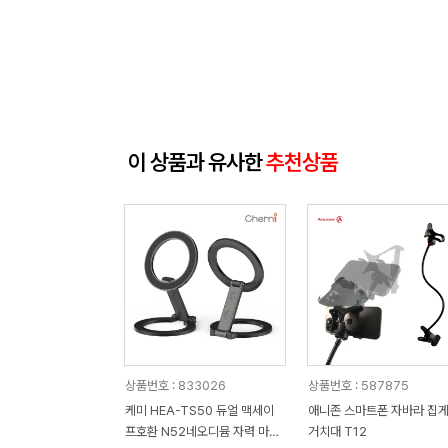
이 상품과 유사한
추천상품
상품번호 : 833026
상품번호 : 587875
케미 HEA-TS50 듀얼 맥세이
애니존 스마트폰 자바라 집
프호환 N52네오디뮴 자력 마그
거치대 T12