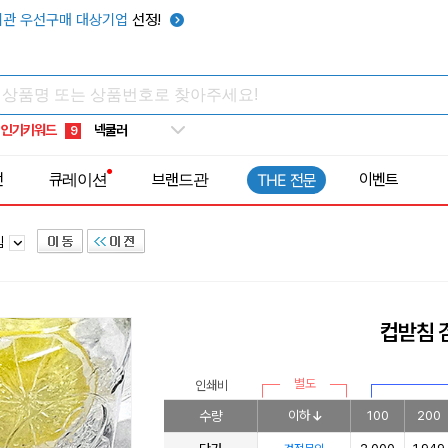
키캡
5
관 우선구매 대상기업
선정!
우산
6
텀블러
7
쿨토시
8
인기키워드
넥쿨러
9
타포린가방
10
전
큐레이션
브랜드관
이벤트
THE 전문
선풍기
1
침
컵받침 
별도
인쇄비
수량
이하
100
200