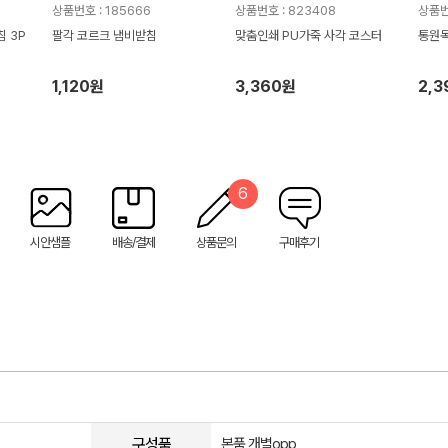
상품번호 : 185666
상품번호 : 823408
상품번
 3P
팔각 코르크 냄비받침
맞춤인쇄 PU가죽 사각 코스터
통원목
1,120원
3,360원
2,
6
시안샘플
배송/결제
상품문의
구매후기
구성품
본품,개별opp