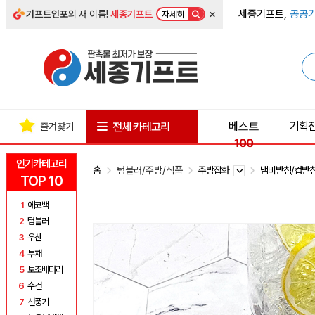
×
세종기프트,
공공기
기프트인포
의 새 이름!
세종기프트
자세히
베스트
기획
전체 카테고리
즐겨찾기
100
인기카테고리
홈
텀블러/주방/식품
주방잡화
냄비받침/컵받
TOP 10
1
에코백
2
텀블러
3
우산
4
부채
5
보조배터리
6
수건
7
선풍기