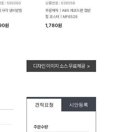
호 : 595060
상품번호 : 638558
 사각 냄비받침
주문제작｜ABS 레코드판 컵받
침 코스터｜MF6529
390원
1,780원
디자인 이미지 소스 무료제공 >
견적요청
시안등록
주문수량