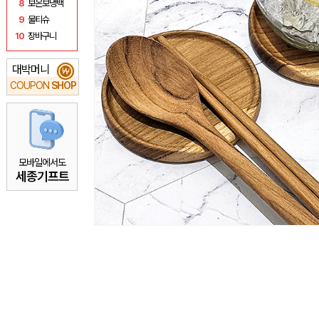
8
보온보냉백
9
물티슈
10
장바구니
대박머니
₩
COUPON
SHOP
모바일에서도
세종기프트