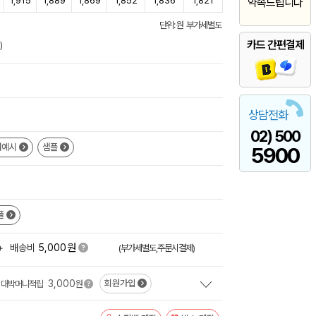
1,915
1,889
1,869
1,852
1,836
1,821
약속드립니다
단위: 원 부가세별도
카드 간편결제
)
상담전화
02) 500
쇄예시
샘플
5900
플
원
+
배송비
5,000
(부가세별도,주문시결제)
3,000
회원가입
대박머니적립
원