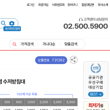
로그인
회원가입
비회원조회
장바구니
질문과답변
회사소개
고객센터 상담문의
02.500.5900
AI 이미지 검색
가격검색
가나다순
맞춤검색
731262
상품번호
공공기관
겸 수저받침대
우선구매
대상기업
100개 이상 무료
BEST →
300
500
1,000
2,000
3,000
5,000
최저가
를