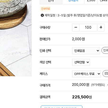
단가
2,000
1,949
견적문의
인쇄무료
제작일정 : 3~5일 (발주 후/영업일기준/난이도별 상이
구매수량
2,000
원
판매단가
인
인쇄 선택
색상 선택
샘
케이스
200,000
원
(부가세별도)
구매가격
225,500
결제금액
원