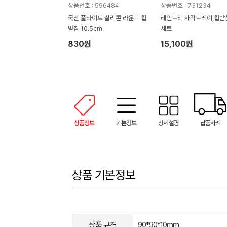
상품번호 : 596484
상품번호 : 731234
국산 플라이토 실리콘 라운드 컵
레인트리 사각트레이,컵받침
받침 10.5cm
세트
830원
15,100원
상품정보
기본정보
상세설명
납품사례
상품 기본정보
상품 규격
90*90*10mm