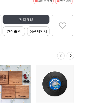
쇼핑백 제작
박스 제작
견적요청
견적출력
상품제안서