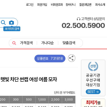
로그인
회원가입
비회원조회
장바구니
질문과답변
회사소개
고객센터 상담문의
02.500.5900
AI 이미지 검색
가격검색
가나다순
맞춤검색
731818
상품번호
공공기관
 햇빛 차단 썬캡 여성 여름 모자
우선구매
대상기업
BEST →
단위: 원 부가세별도
200
300
500
1,000
2,000
3,000
최저가
를