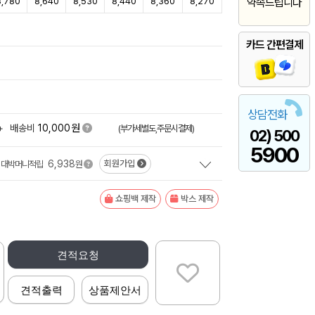
8,780
8,640
8,530
8,440
8,360
8,270
약속드립니다
)
카드 간편결제
상담전화
원
+
배송비
10,000
(부가세별도,주문시결제)
02) 500
5900
6,938
회원가입
대박머니적립
원
쇼핑백 제작
박스 제작
견적요청
견적출력
상품제안서