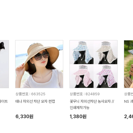
상품번호 : 663525
상품번호 : 824859
상품번
 라이트
태나 자외선 차단 모자 썬캡
꽃무늬 자외선차단 농사모자 //
NS 
인쇄제작가능
6,330원
1,380원
2,