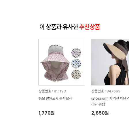
이 상품과 유사한
추천상품
상품번호 : 811193
상품번호 : 847663
농모 밭일모자 농사모자
(Blossom) 자외선 차단
라탄 썬캡
1,770원
2,850원