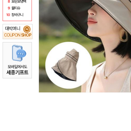
8
보온보냉백
9
물티슈
10
장바구니
대박머니
₩
COUPON
SHOP
모바일에서도
세종기프트