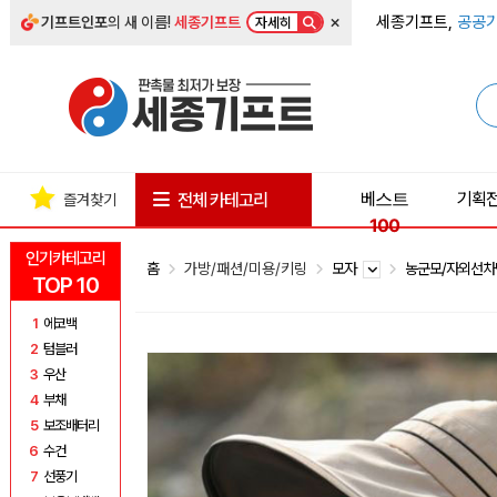
×
세종기프트,
공공기
기프트인포
의 새 이름!
세종기프트
자세히
베스트
기획
전체 카테고리
즐겨찾기
100
인기카테고리
홈
가방/패션/미용/키링
모자
농군모/자외선
TOP 10
1
에코백
2
텀블러
3
우산
4
부채
5
보조배터리
6
수건
7
선풍기