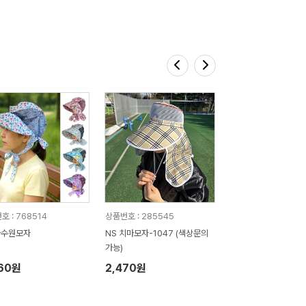
호 : 768514
상품번호 : 285545
과수원모자
NS 치마모자-1047 (색상문의
가능)
460원
2,470원