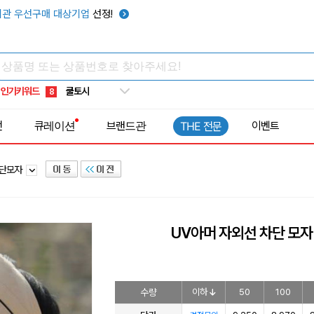
키캡
5
관 우선구매 대상기업
선정!
우산
6
텀블러
7
쿨토시
8
인기키워드
넥쿨러
9
타포린가방
10
전
큐레이션
브랜드관
이벤트
THE 전문
선풍기
1
차단모자
UV아머 자외선 차단 모자
수량
이하
50
100