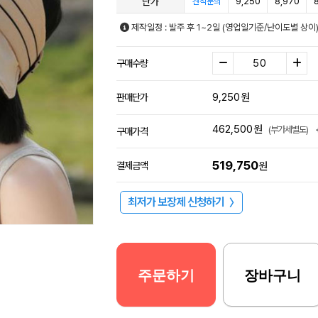
단가
9,250
8,970
견적문의
제작일정 : 발주 후 1~2일 (영업일기준/난이도별 상이
구매수량
9,250
원
판매단가
462,500
원
(부가세별도)
구매가격
519,750
결제금액
원
최저가 보장제 신청하기
〉
주문하기
장바구니