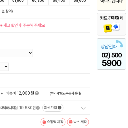
200
61,600
60,300
59,400
58,600
약속드립니다
도별 상이)
카드 간편결제
※ 재고 확인 후 주문해 주세요!
상담전화
02) 500
5900
원
+
배송비
12,000
(부가세별도,주문시결제)
19,680
회원가입
대박머니적립
원
쇼핑백 제작
박스 제작