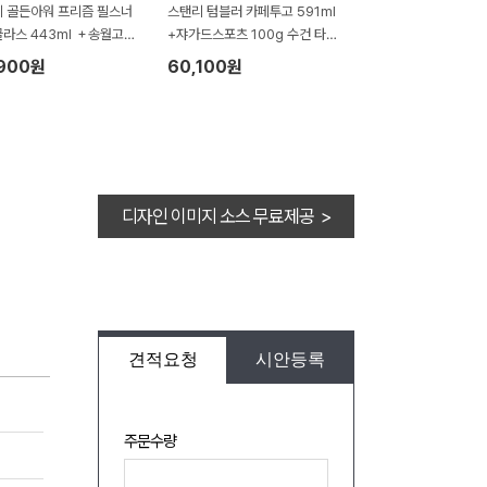
 골든아워 프리즘 필스너
스탠리 텀블러 카페투고 591ml
라스 443ml ＋송월고급
+쟈가드스포츠 100g 수건 타올
P세트
텀블러세트 까페투고 SL13
,900원
60,100원
디자인 이미지 소스 무료제공 >
견적요청
시안등록
주문수량