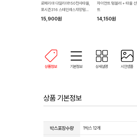
로페리아 다알리아150전사타올,
자이언트 텀블러 + 타올 
포시즌316 스테인레스챠망텀블
트
러500ml세트
15,900원
14,150원
상품정보
기본정보
상세설명
시안샘플
상품 기본정보
박스포장수량
1박스 12개