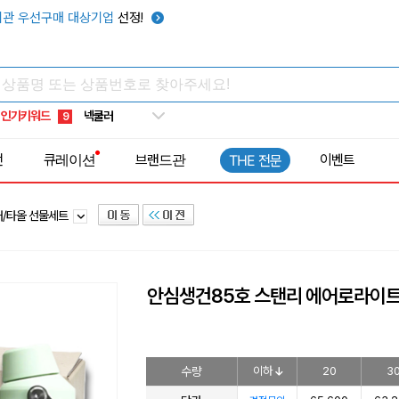
키캡
5
관 우선구매 대상기업
선정!
우산
6
텀블러
7
쿨토시
8
인기키워드
넥쿨러
9
타포린가방
10
전
큐레이션
브랜드관
이벤트
THE 전문
선풍기
1
러/타올 선물세트
안심생건85호 스탠리 에어로라이트
수량
이하
20
3