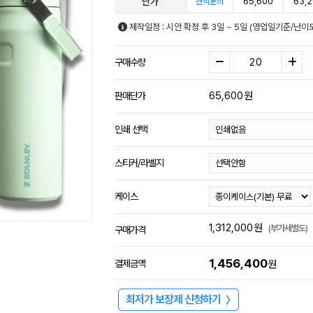
단가
65,600
63,
견적문의
제작일정 : 시안 확정 후 3일 ~ 5일 (영업일기준/난이
구매수량
65,600
원
판매단가
인쇄 선택
스티커/라벨지
케이스
1,312,000
원
(부가세별도)
구매가격
1,456,400
결제금액
원
최저가 보장제 신청하기
〉