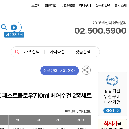
로그인
회원가입
비회원조회
장바구니
질문과답변
회사소개
고객센터 상담문의
02.500.5900
AI 이미지 검색
가격검색
가나다순
맞춤검색
732287
상품번호
공공기관
 패스트플로우710ml 베어수건 2종세트
우선구매
대상기업
BEST →
단위: 원 부가세별도
0
50
100
200
300
최저가
를