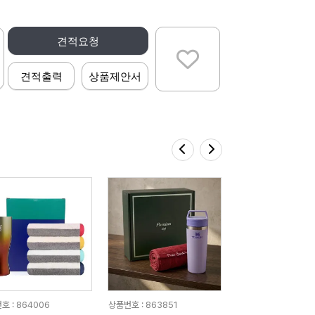
견적요청
견적출력
상품제안서
호 : 864006
상품번호 : 863851