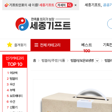
×
세종기프트,
공공기
기프트인포
의 새 이름!
세종기프트
자세히
베스트
기획
전체 카테고리
즐겨찾기
100
인기카테고리
홈
텀블러/주방/식품
텀블러/보온보냉병
텀블
TOP 10
1
에코백
2
텀블러
3
우산
4
부채
5
보조배터리
6
수건
7
선풍기