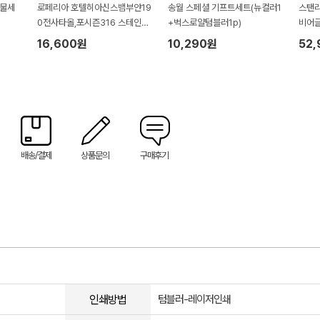
선물세
로페리아 호텔히아신스뱀부얀19
송월 스페셜 기프트세트(뉴컬러1
스탠리
0전사타올,포시즌316 스테인레
+벅스로얄텀블러1p)
비어글
스챠망텀블러세트
수건1
16,600원
10,290원
52
배송/결제
상품문의
구매후기
인쇄방법
텀블러-레이저인쇄