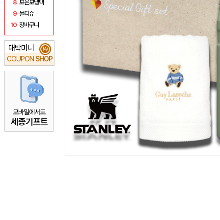
8
보온보냉백
9
물티슈
10
장바구니
대박머니
₩
COUPON
SHOP
모바일에서도
세종기프트