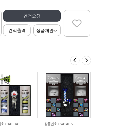
견적요청
견적출력
상품제안서
호 : 843341
상품번호 : 641485