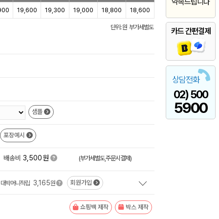
약속드립니다
900
19,600
19,300
19,000
18,800
18,600
단위: 원 부가세별도
카드 간편결제
상담전화
02) 500
5900
샘플
포장예시
원
배송비
3,500
(부가세별도,주문시결제)
3,165
회원가입
대박머니적립
원
쇼핑백 제작
박스 제작