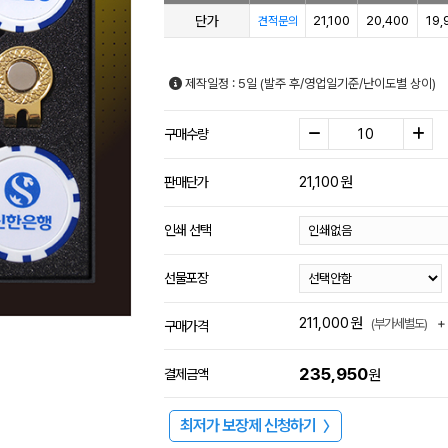
단가
21,100
20,400
19,
견적문의
제작일정 : 5일 (발주 후/영업일기준/난이도별 상이)
구매수량
21,100
원
판매단가
인쇄 선택
선물포장
211,000
원
+
(부가세별도)
구매가격
235,950
결제금액
원
최저가 보장제 신청하기
〉