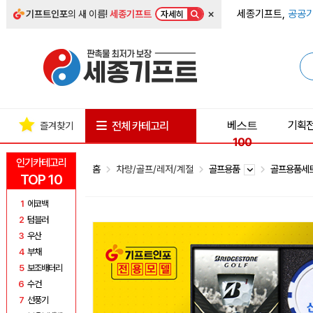
×
세종기프트,
공공기
기프트인포
의 새 이름!
세종기프트
자세히
베스트
기획
전체 카테고리
즐겨찾기
100
인기카테고리
홈
차량/골프/레저/계절
골프용품
골프용품세
TOP 10
1
에코백
2
텀블러
3
우산
4
부채
5
보조배터리
6
수건
7
선풍기