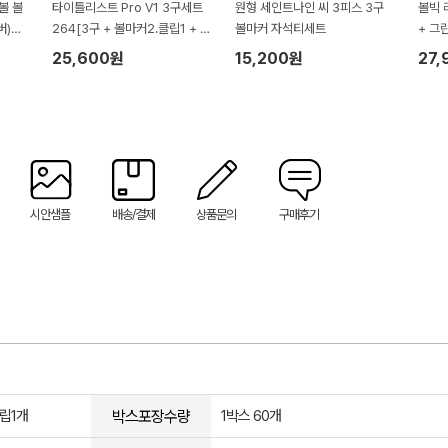
볼 볼
타이틀리스트 Pro V1 3구세트
원형 세인트나인 씨 3피스 3구
볼빅 
버)
264[3구 + 볼마커2.클립1 + 자
볼마커 자석티세트
+ 그
트
석티]
25,600원
15,200원
27,
시안샘플
배송/결제
상품문의
구매후기
박스포장수량
립1개
1박스 60개