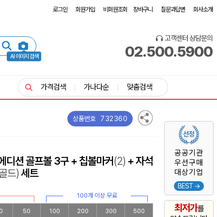
로그인
회원가입
비회원조회
장바구니
질문과답변
회사소개
고객센터 상담문의
02.500.5900
AI 이미지 검색
가격검색
가나다순
맞춤검색
732360
상품번호
공공기관
에디션 골프볼 3구 + 칩볼마커
(2)
+ 자석
우선구매
(골드)
세트
대상기업
BEST →
100개 이상 무료
최저가
를
0
50
100
200
300
500