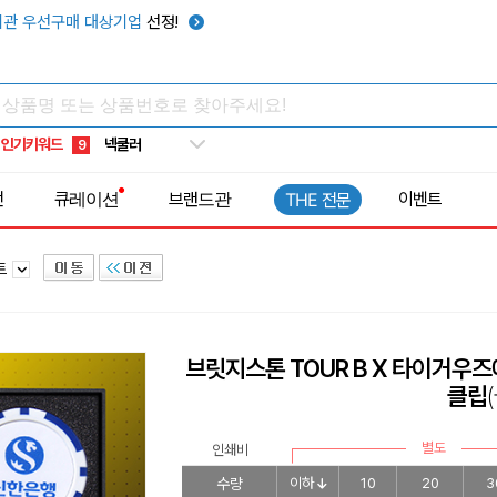
키캡
5
관 우선구매 대상기업
선정!
우산
6
텀블러
7
쿨토시
8
인기키워드
넥쿨러
9
타포린가방
10
전
큐레이션
브랜드관
이벤트
THE 전문
선풍기
1
트
브릿지스톤 TOUR B X 타이거우즈
클립
별도
인쇄비
수량
이하
10
20
3