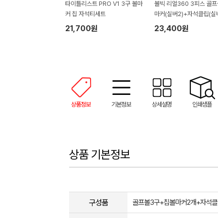
타이틀리스트 PRO V1 3구 볼마
볼빅 리얼360 3피스 골프
커 칩 자석티세트
마커(실버2)+자석클립(실
+자석티(2)+골프타월 세
21,700원
23,400원
상품정보
기본정보
상세설명
인쇄샘플
상품 기본정보
구성품
골프볼3구+칩볼마커2개+자석클