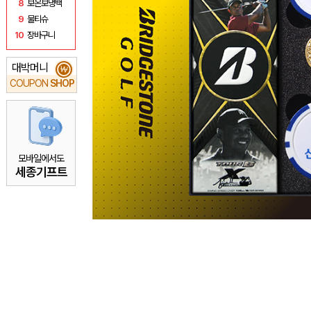
8
보온보냉백
9
물티슈
10
장바구니
대박머니
₩
COUPON
SHOP
모바일에서도
세종기프트