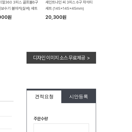
리얼360 3피스 골프볼6구
세인트나인 씨 3피스 6구 자석티
린보수기 볼마커(실버) 세트
세트 (145x145x45mm)
900원
20,300원
디자인 이미지 소스 무료제공 >
견적요청
시안등록
주문수량