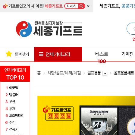
×
세종기프트,
공공기
기프트인포
의 새 이름!
세종기프트
자세히
베스트
기획전
전체 카테고리
즐겨찾기
100
인기카테고리
홈
차량/골프/레저/계절
골프용품
골프용품세
TOP 10
1
에코백
2
텀블러
3
우산
4
부채
5
보조배터리
6
수건
7
선풍기