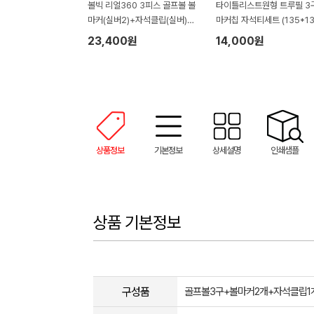
볼빅 리얼360 3피스 골프볼 볼
타이틀리스트원형 트루필 3
마커(실버2)+자석클립(실버)
마커칩 자석티세트 (135*13
+자석티(2)+골프타월 세트
45mm)
23,400원
14,000원
상품정보
기본정보
상세설명
인쇄샘플
상품 기본정보
구성품
골프볼3구+볼마커2개+자석클립1