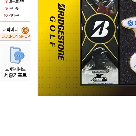
8
보온보냉백
9
물티슈
10
장바구니
대박머니
₩
COUPON
SHOP
모바일에서도
세종기프트